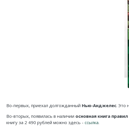
Карточные
Серп
Мертвый сезон
Логические
О мышах и тайнах
Пиксель Тактикс
Кооперативные
Эволюция
Саграда
Стратегические
Зельеварение
Приключения
Стиль Жизни
Экономические
Crowd Games
Тактические
Lavka Games
Детективные
GaGa Games
Игры-квесты
Эврикус
Во-первых, приехал долгожданный
Нью-Анджелес
. Это
Викторины
Банда умников
Во-вторых, появилась в наличии
основная книга правил 
книгу за 2 490 рублей можно здесь -
ссылка
.
Для взрослых (18+)
Остальные серии