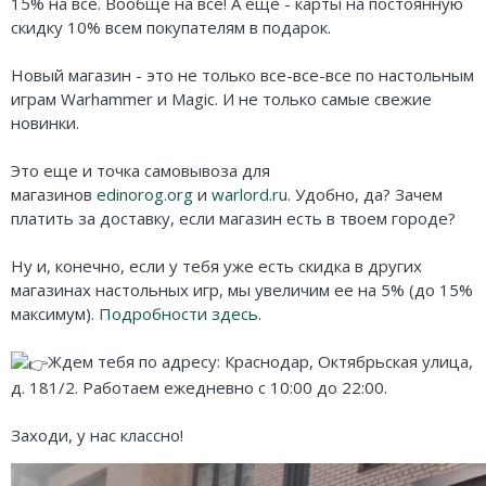
Карточные
Серп
Мертвый сезон
15% на все. Вообще на все! А еще - карты на постоянную
скидку 10% всем покупателям в подарок.
Логические
О мышах и тайнах
Пиксель Тактикс
Новый магазин - это не только все-все-все по настольным
Кооперативные
Эволюция
Саграда
играм Warhammer и Magic. И не только самые свежие
новинки.
Стратегические
Зельеварение
Это еще и точка самовывоза для
Приключения
Стиль Жизни
магазинов
edinorog.org
и
warlord.ru
. Удобно, да? Зачем
платить за доставку, если магазин есть в твоем городе?
Экономические
Crowd Games
Ну и, конечно, если у тебя уже есть скидка в других
Тактические
Lavka Games
магазинах настольных игр, мы увеличим ее на 5% (до 15%
максимум).
Подробности здесь
.
Детективные
GaGa Games
Ждем тебя по адресу: Краснодар, Октябрьская улица,
Игры-квесты
Эврикус
д. 181/2. Работаем ежедневно с 10:00 до 22:00.
Викторины
Банда умников
Заходи, у нас классно!
Для взрослых (18+)
Остальные серии