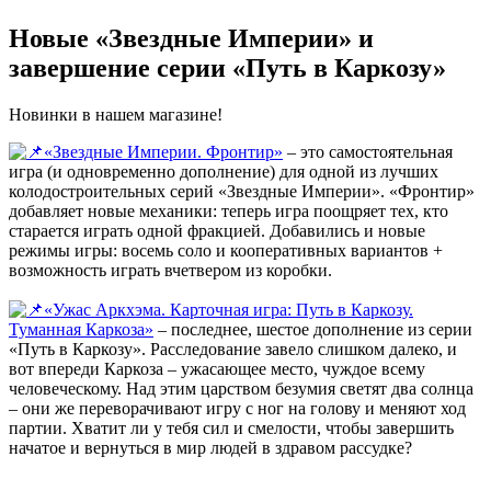
Новые «Звездные Империи» и
завершение серии «Путь в Каркозу»
Новинки в нашем магазине!
«Звездные Империи. Фронтир»
– это самостоятельная
игра (и одновременно дополнение) для одной из лучших
колодостроительных серий «Звездные Империи».
«Фронтир»
добавляет новые механики: теперь игра поощряет тех, кто
старается играть одной фракцией. Добавились и новые
режимы игры: восемь соло и кооперативных вариантов +
возможность играть вчетвером из коробки.
«Ужас Аркхэма. Карточная игра: Путь в Каркозу.
Туманная Каркоза»
– последнее, шестое дополнение из серии
«Путь в Каркозу». Расследование завело слишком далеко, и
вот впереди Каркоза – ужасающее место, чуждое всему
человеческому. Над этим царством безумия светят два солнца
– они же переворачивают игру с ног на голову и меняют ход
партии. Хватит ли у тебя сил и смелости, чтобы завершить
начатое и вернуться в мир людей в здравом рассудке?