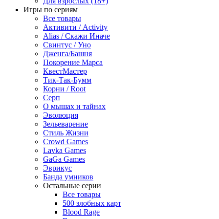
Для взрослых (18+)
Игры по сериям
Все товары
Активити / Activity
Alias / Скажи Иначе
Свинтус / Уно
Дженга/Башня
Покорение Марса
КвестМастер
Тик-Так-Бумм
Корни / Root
Серп
О мышах и тайнах
Эволюция
Зельеварение
Стиль Жизни
Crowd Games
Lavka Games
GaGa Games
Эврикус
Банда умников
Остальные серии
Все товары
500 злобных карт
Blood Rage