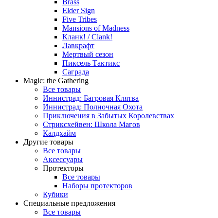
Brass
Elder Sign
Five Tribes
Mansions of Madness
Кланк! / Clank!
Лавкрафт
Мертвый сезон
Пиксель Тактикс
Саграда
Magic: the Gathering
Все товары
Иннистрад: Багровая Клятва
Иннистрад: Полночная Охота
Приключения в Забытых Королевствах
Стриксхейвен: Школа Магов
Калдхайм
Другие товары
Все товары
Аксессуары
Протекторы
Все товары
Наборы протекторов
Кубики
Специальные предложения
Все товары