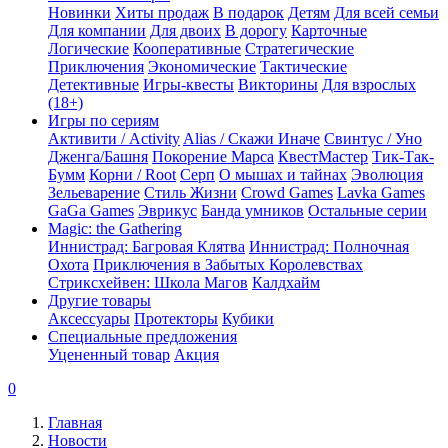
Новинки
Хиты продаж
В подарок
Детям
Для всей семьи
Для компании
Для двоих
В дорогу
Карточные
Логические
Кооперативные
Стратегические
Приключения
Экономические
Тактические
Детективные
Игры-квесты
Викторины
Для взрослых
(18+)
Игры по сериям
Активити / Activity
Alias / Скажи Иначе
Свинтус / Уно
Дженга/Башня
Покорение Марса
КвестМастер
Тик-Так-
Бумм
Корни / Root
Серп
О мышах и тайнах
Эволюция
Зельеварение
Стиль Жизни
Crowd Games
Lavka Games
GaGa Games
Эврикус
Банда умников
Остальные серии
Magic: the Gathering
Иннистрад: Багровая Клятва
Иннистрад: Полночная
Охота
Приключения в Забытых Королевствах
Стриксхейвен: Школа Магов
Калдхайм
Другие товары
Аксессуары
Протекторы
Кубики
Специальные предложения
Уцененный товар
Акция
0
Главная
Новости