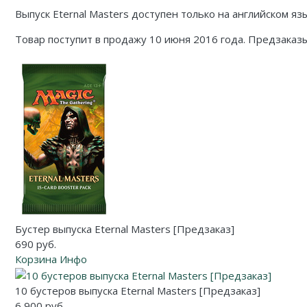
Карточные
Серп
Мертвый сезон
Выпуск Eternal Masters доступен только на английском яз
Логические
О мышах и тайнах
Пиксель Тактикс
Товар поступит в продажу 10 июня 2016 года. Предзаказ
Кооперативные
Эволюция
Саграда
Стратегические
Зельеварение
Приключения
Стиль Жизни
Экономические
Crowd Games
Тактические
Lavka Games
Детективные
GaGa Games
Бустер выпуска Eternal Masters [Предзаказ]
Игры-квесты
Эврикус
690 руб.
Корзина
Инфо
Викторины
Банда умников
10 бустеров выпуска Eternal Masters [Предзаказ]
Для взрослых (18+)
Остальные серии
6 900 руб.