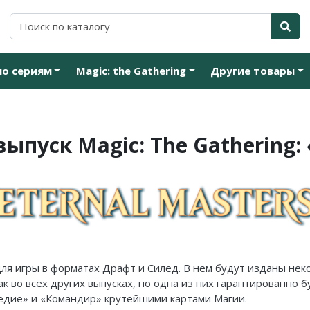
по сериям
Magic: the Gathering
Другие товары
пуск Magic: The Gathering: 
ля игры в форматах Драфт и Силед. В нем будут изданы нек
как во всех других выпусках, но одна из них гарантированно
едие» и «Командир» крутейшими картами Магии.