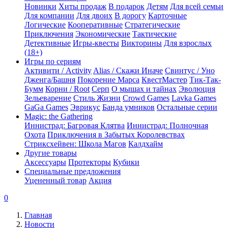
Новинки
Хиты продаж
В подарок
Детям
Для всей семьи
Для компании
Для двоих
В дорогу
Карточные
Логические
Кооперативные
Стратегические
Приключения
Экономические
Тактические
Детективные
Игры-квесты
Викторины
Для взрослых
(18+)
Игры по сериям
Активити / Activity
Alias / Скажи Иначе
Свинтус / Уно
Дженга/Башня
Покорение Марса
КвестМастер
Тик-Так-
Бумм
Корни / Root
Серп
О мышах и тайнах
Эволюция
Зельеварение
Стиль Жизни
Crowd Games
Lavka Games
GaGa Games
Эврикус
Банда умников
Остальные серии
Magic: the Gathering
Иннистрад: Багровая Клятва
Иннистрад: Полночная
Охота
Приключения в Забытых Королевствах
Стриксхейвен: Школа Магов
Калдхайм
Другие товары
Аксессуары
Протекторы
Кубики
Специальные предложения
Уцененный товар
Акция
0
Главная
Новости