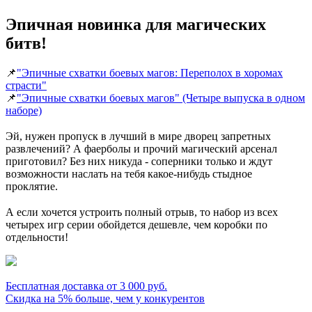
Эпичная новинка для магических
битв!
📌
"Эпичные схватки боевых магов: Переполох в хоромах
страсти"
📌
"Эпичные схватки боевых магов" (Четыре выпуска в одном
наборе)
⠀
Эй, нужен пропуск в лучший в мире дворец запретных
развлечений? А фаерболы и прочий магический арсенал
приготовил? Без них никуда - соперники только и ждут
возможности наслать на тебя какое-нибудь стыдное
проклятие.
⠀
А если хочется устроить полный отрыв, то набор из всех
четырех игр серии обойдется дешевле, чем коробки по
отдельности!
Бесплатная доставка от 3 000 руб.
Скидка на 5% больше, чем у конкурентов