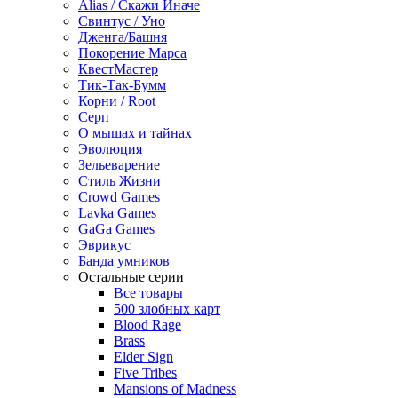
Alias / Скажи Иначе
Свинтус / Уно
Дженга/Башня
Покорение Марса
КвестМастер
Тик-Так-Бумм
Корни / Root
Серп
О мышах и тайнах
Эволюция
Зельеварение
Стиль Жизни
Crowd Games
Lavka Games
GaGa Games
Эврикус
Банда умников
Остальные серии
Все товары
500 злобных карт
Blood Rage
Brass
Elder Sign
Five Tribes
Mansions of Madness