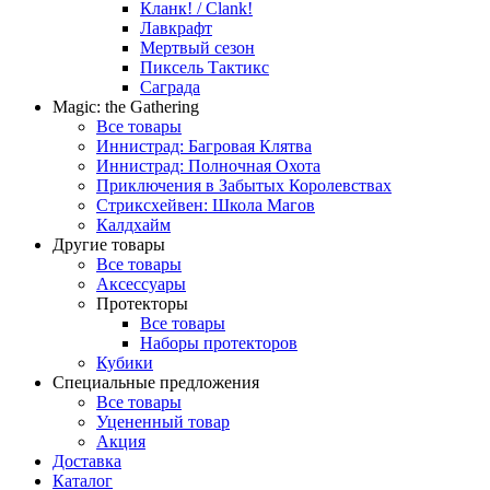
Кланк! / Clank!
Лавкрафт
Мертвый сезон
Пиксель Тактикс
Саграда
Magic: the Gathering
Все товары
Иннистрад: Багровая Клятва
Иннистрад: Полночная Охота
Приключения в Забытых Королевствах
Стриксхейвен: Школа Магов
Калдхайм
Другие товары
Все товары
Аксессуары
Протекторы
Все товары
Наборы протекторов
Кубики
Специальные предложения
Все товары
Уцененный товар
Акция
Доставка
Каталог