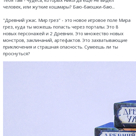
Карточные
Серп
Мертвый сезон
человек, или жуткие кошмары? Баю-баюшки-баю...
Логические
О мышах и тайнах
Пиксель Тактикс
"Древний ужас. Мир грез" - это новое игровое поле Мира
Кооперативные
Эволюция
Саграда
грез, куда ты можешь попасть через порталы. Это 8
новых персонажей и 2 Древних. Это множество новых
Стратегические
Зельеварение
монстров, заклинаний, артефактов. Это захватывающие
приключения и страшная опасность. Сумеешь ли ты
Приключения
Стиль Жизни
проснуться?
Экономические
Crowd Games
Тактические
Lavka Games
Детективные
GaGa Games
Игры-квесты
Эврикус
Викторины
Банда умников
Для взрослых (18+)
Остальные серии