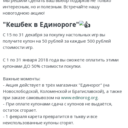
Мы решили сделать ваш выбор подарков не только
Карточные
Серп
Мертвый сезон
интересным, но и полезным. Встречайте нашу
Логические
О мышах и тайнах
Пиксель Тактикс
новогоднюю акцию!
"Кешбек в Единороге"
Кооперативные
Эволюция
Саграда
С 15 по 31 декабря за покупку настольных игр вы
Стратегические
Зельеварение
получите купон на 50 рублей за каждые 500 рублей
стоимости игр.
Приключения
Стиль Жизни
С 1 по 31 января 2018 года вы сможете оплатить этими
Экономические
Crowd Games
купонами ДО 50% стоимости покупки.
Тактические
Lavka Games
Важные моменты:
- Акция действует в трёх магазинах "Единорог" (на
Детективные
GaGa Games
Новослободской, Коломенской и Братиславской), а также
Игры-квесты
Эврикус
при заказе самовывозом на
www.edinorog.org
.
- При оплате купонами сдача с купонов не выдаётся,
Викторины
Банда умников
остаток сгорает.
- 1 февраля карета превратится в тыкву и все
Для взрослых (18+)
Остальные серии
неиспользованные купоны сгорят.