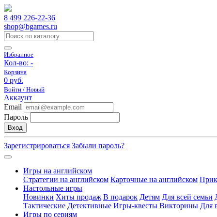
8 499 226-22-36
shop@bgames.ru
Избранное
Кол-во:
-
Корзина
0 руб.
Войти / Новый
Аккаунт
Email
Пароль
Вход
Зарегистрироваться
Забыли пароль?
Игры на английском
Стратегии на английском
Карточные на английском
Прик
Настольные игры
Новинки
Хиты продаж
В подарок
Детям
Для всей семьи
Тактические
Детективные
Игры-квесты
Викторины
Для 
Игры по сериям