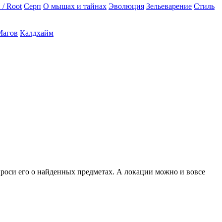
 / Root
Серп
О мышах и тайнах
Эволюция
Зельеварение
Стиль
Магов
Калдхайм
проси его о найденных предметах. А локации можно и вовсе