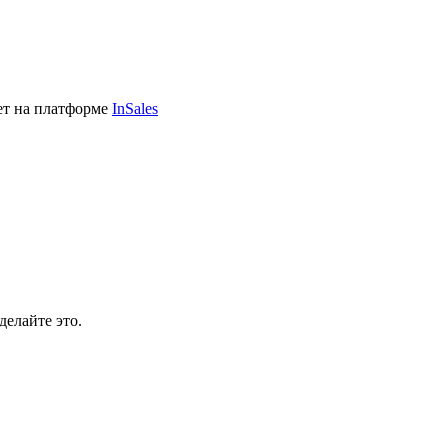
ет на платформе
InSales
делайте это.