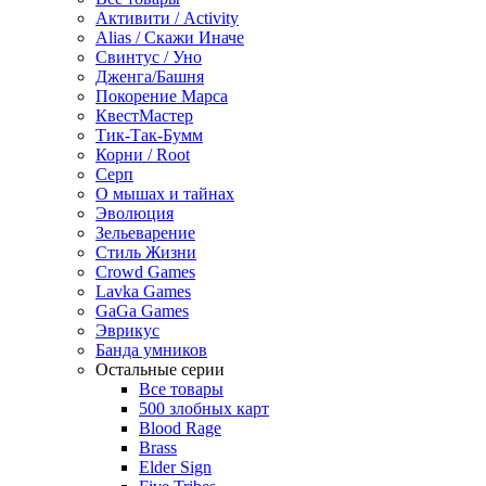
Активити / Activity
Alias / Скажи Иначе
Свинтус / Уно
Дженга/Башня
Покорение Марса
КвестМастер
Тик-Так-Бумм
Корни / Root
Серп
О мышах и тайнах
Эволюция
Зельеварение
Стиль Жизни
Crowd Games
Lavka Games
GaGa Games
Эврикус
Банда умников
Остальные серии
Все товары
500 злобных карт
Blood Rage
Brass
Elder Sign