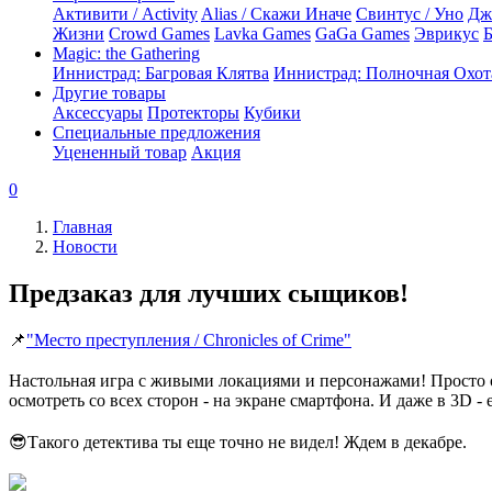
Активити / Activity
Alias / Скажи Иначе
Свинтус / Уно
Дж
Жизни
Crowd Games
Lavka Games
GaGa Games
Эврикус
Б
Magic: the Gathering
Иннистрад: Багровая Клятва
Иннистрад: Полночная Охот
Другие товары
Аксессуары
Протекторы
Кубики
Специальные предложения
Уцененный товар
Акция
0
Главная
Новости
Предзаказ для лучших сыщиков!
📌
"Место преступления / Chronicles of Crime"
⠀
Настольная игра с живыми локациями и персонажами! Просто о
осмотреть со всех сторон - на экране смартфона. И даже в 3D -
⠀
😎Такого детектива ты еще точно не видел! Ждем в декабре.
⠀