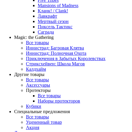
Five Tribes
Mansions of Madness
Кланк! / Clank!
Лавкрафт
Мертвый сезон
Пиксель Тактикс
Саграда
Magic: the Gathering
Все товары
Иннистрад: Багровая Клятва
Иннистрад: Полночная Охота
Приключения в Забытых Королевствах
Стриксхейвен: Школа Магов
Калдхайм
Другие товары
Все товары
Аксессуары
Протекторы
Все товары
Наборы протекторов
Кубики
Специальные предложения
Все товары
Уцененный товар
Акция