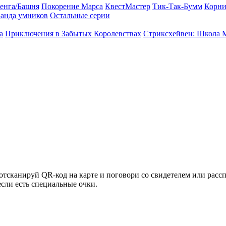
енга/Башня
Покорение Марса
КвестМастер
Тик-Так-Бумм
Корни
анда умников
Остальные серии
а
Приключения в Забытых Королевствах
Стриксхейвен: Школа 
тсканируй QR-код на карте и поговори со свидетелем или расс
 если есть специальные очки.