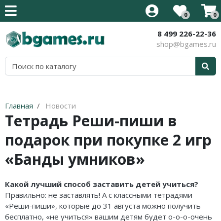
0
0
8 499 226-22-36
Все товары
Все товары
Все товары
Все товары
Все товары
Все товары
Все товары
Все товары
shop@bgames.ru
Стратегии на английском
Новинки
Активити / Activity
500 злобных карт
Иннистрад: Багровая Клятва
Аксессуары
Наборы протекторов
Уцененный товар
Карточные на английском
Хиты продаж
Alias / Скажи Иначе
Blood Rage
Иннистрад: Полночная Охота
Протекторы
Акция
Приключения на английском
В подарок
Свинтус / Уно
Brass
Приключения в Забытых
Кубики
Главная
Новости
Королевствах
Тетрадь Реши-пиши в
Кооперативные на английском
Детям
Дженга/Башня
Elder Sign
Стриксхейвен: Школа Магов
подарок при покупке 2 игр
Семейные на английском
Для всей семьи
Покорение Марса
Five Tribes
Калдхайм
«Банды умников»
Тактические на английском
Для компании
КвестМастер
Mansions of Madness
Для двоих
Тик-Так-Бумм
Кланк! / Clank!
Какой лучший способ заставить детей учиться?
Правильно: не заставлять! А с классными тетрадями
В дорогу
Корни / Root
Лавкрафт
«Реши-пиши», которые до 31 августа можно получить
бесплатно, «не учиться» вашим детям будет о-о-о-очень