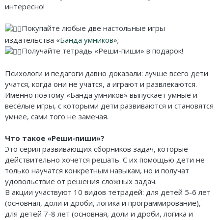
Карточные
Серп
Мертвый сезон
интересно!
Логические
О мышах и тайнах
Пиксель Тактикс
Покупайте любые две настольные игры
издательства «
Банда умников
»;
Кооперативные
Эволюция
Саграда
Получайте тетрадь «Реши-пиши» в подарок!
Стратегические
Зельеварение
Психологи и педагоги давно доказали: лучше всего дети
учатся, когда они не учатся, а играют и развлекаются.
Приключения
Стиль Жизни
Именно поэтому «Банда умников» выпускает умные и
Экономические
Crowd Games
весёлые игры, с которыми дети развиваются и становятся
умнее, сами того не замечая.
Тактические
Lavka Games
Что такое «Реши-пиши»?
Детективные
GaGa Games
Это серия развивающих сборников задач, которые
действительно хочется решать. С их помощью дети не
Игры-квесты
Эврикус
только научатся конкретным навыкам, но и получат
удовольствие от решения сложных задач.
Викторины
Банда умников
В акции участвуют 10 видов тетрадей: для детей 5-6 лет
(основная, доли и дроби, логика и программирование),
Для взрослых (18+)
Остальные серии
для детей 7-8 лет (основная, доли и дроби, логика и