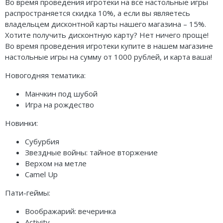
Карточные
Серп
Мертвый сезон
Во время проведения игротеки на все настольные игры
распространяется скидка 10%, а если вы являетесь
Логические
О мышах и тайнах
Пиксель Тактикс
владельцем дисконтной карты нашего магазина – 15%.
Хотите получить дисконтную карту? Нет ничего проще!
Кооперативные
Эволюция
Саграда
Во время проведения игротеки купите в нашем магазине
настольные игры на сумму от 1000 рублей, и карта ваша!
Стратегические
Зельеварение
Новогодняя тематика:
Приключения
Стиль Жизни
Манчкин под шубой
Игра на рождество
Экономические
Crowd Games
Новинки:
Тактические
Lavka Games
Субурбия
Детективные
GaGa Games
Звездные войны: тайное вторжение
Верхом на метле
Игры-квесты
Эврикус
Camel Up
Викторины
Банда умников
Пати-геймы:
Воображарий: вечеринка
Для взрослых (18+)
Остальные серии
Activity