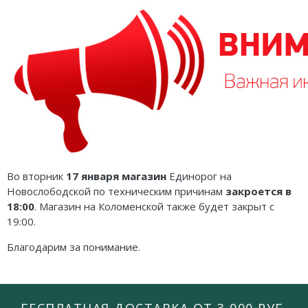
Карточные
Серп
Мертвый сезон
Логические
О мышах и тайнах
Пиксель Тактикс
Кооперативные
Эволюция
Саграда
Стратегические
Зельеварение
Приключения
Стиль Жизни
Экономические
Crowd Games
Во вторник
17 января
магазин
Единорог на
Тактические
Lavka Games
Новослободской по техническим причинам
закроется в
Детективные
GaGa Games
18:00
. Магазин на Коломенской также будет закрыт с
19:00.
Игры-квесты
Эврикус
Благодарим за понимание.
Викторины
Банда умников
Для взрослых (18+)
Остальные серии
БЕСПЛАТНАЯ ДОСТАВКА ОТ 3 000 РУБ.