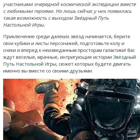
Карточные
Серп
Мертвый сезон
участниками очередной космической экспедиции вместе
с любимыми героями. Но лишь сейчас у них появилась
Логические
О мышах и тайнах
Пиксель Тактикс
такая возможность с выходом Звёздный Путь
Настольной Игры.
Кооперативные
Эволюция
Саграда
Приключение среди далеких звезд начинается, берите
Стратегические
Зельеварение
свои кубики и листы персонажей, подготовьте колу и
снеки и вперед к неизведанным просторам галактики! Вас
Приключения
Стиль Жизни
ждут веселые, мрачные, интригующие истории
Звёздный
Путь Настольной Игры
, сюжет которых будете двигать
Экономические
Crowd Games
именно вы вместе со своими друзьями.
Тактические
Lavka Games
Детективные
GaGa Games
Игры-квесты
Эврикус
Викторины
Банда умников
Для взрослых (18+)
Остальные серии