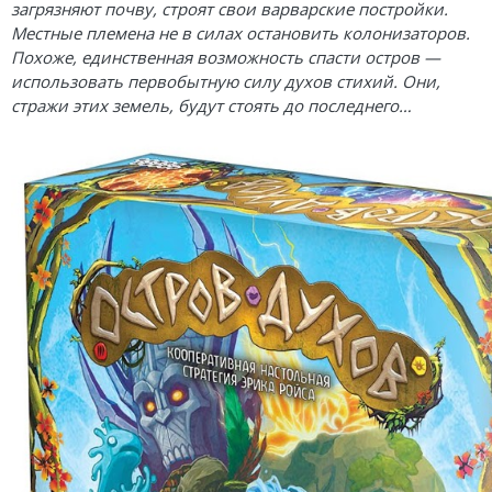
Карточные
Серп
Мертвый сезон
загрязняют почву, строят свои варварские постройки.
Местные племена не в силах остановить колонизаторов.
Логические
О мышах и тайнах
Пиксель Тактикс
Похоже, единственная возможность спасти остров —
использовать первобытную силу духов стихий. Они,
Кооперативные
Эволюция
Саграда
стражи этих земель, будут стоять до последнего…
Стратегические
Зельеварение
Приключения
Стиль Жизни
Экономические
Crowd Games
Тактические
Lavka Games
Детективные
GaGa Games
Игры-квесты
Эврикус
Викторины
Банда умников
Для взрослых (18+)
Остальные серии