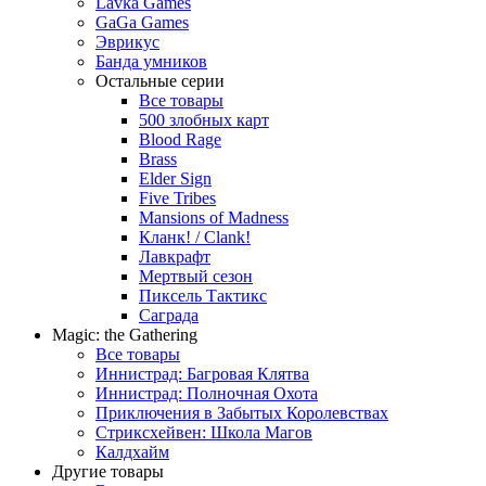
Lavka Games
GaGa Games
Эврикус
Банда умников
Остальные серии
Все товары
500 злобных карт
Blood Rage
Brass
Elder Sign
Five Tribes
Mansions of Madness
Кланк! / Clank!
Лавкрафт
Мертвый сезон
Пиксель Тактикс
Саграда
Magic: the Gathering
Все товары
Иннистрад: Багровая Клятва
Иннистрад: Полночная Охота
Приключения в Забытых Королевствах
Стриксхейвен: Школа Магов
Калдхайм
Другие товары