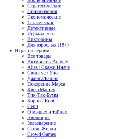
Кооперативные
Стратегические
Приключения
Экономические
Тактические
Детективные
Игры-квесты
Викторины
Для взрослых (18+)
Игры по сериям
Все товары
Активити / Activity
Alias / Скажи Иначе
Свинтус / Уно
Дженга/Башня
Покорение Марса
КвестМастер
Тик-Так-Бумм
Корни / Root
Серп
О мышах и тайнах
Эволюция
Зельеварение
Стиль Жизни
Crowd Games