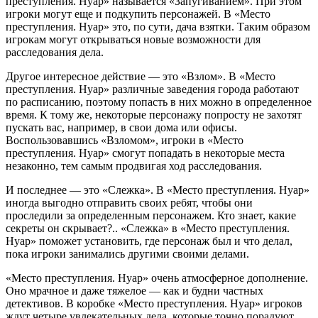
преступления. Нуар» называется «Запугиванием». При этом
игроки могут еще и подкупить персонажей. В «Место
преступления. Нуар» это, по сути, дача взятки. Таким образом
игрокам могут открываться новые возможности для
расследования дела.
Другое интересное действие — это «Взлом». В «Место
преступления. Нуар» различные заведения города работают
по расписанию, поэтому попасть в них можно в определенное
время. К тому же, некоторые персонажу попросту не захотят
пускать вас, например, в свои дома или офисы.
Воспользовавшись «Взломом», игроки в «Место
преступления. Нуар» смогут попадать в некоторые места
незаконно, тем самым продвигая ход расследования.
И последнее — это «Слежка». В «Место преступления. Нуар»
иногда выгодно отправить своих ребят, чтобы они
проследили за определенным персонажем. Кто знает, какие
секреты он скрывает?.. «Слежка» в «Место преступления.
Нуар» поможет установить, где персонаж был и что делал,
пока игроки занимались другими своими делами.
«Место преступления. Нуар» очень атмосферное дополнение.
Оно мрачное и даже тяжелое — как и будни частных
детективов. В коробке «Место преступления. Нуар» игроков
ждут четыре увлекательных дела, которые точно порадуют