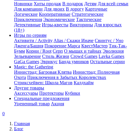
Новинки
Хиты продаж
В подарок
Детям
Для всей семьи
Для компании
Для двоих
В дорогу
Карточные
Логические
Кооперативные
Стратегические
Приключения
Экономические
Тактические
Детективные
Игры-квесты
Викторины
Для взрослых
(18+)
Игры по сериям
Активити / Activity
Alias / Скажи Иначе
Свинтус / Уно
Дженга/Башня
Покорение Марса
КвестМастер
Тик-Так-
Бумм
Корни / Root
Серп
О мышах и тайнах
Эволюция
Зельеварение
Стиль Жизни
Crowd Games
Lavka Games
GaGa Games
Эврикус
Банда умников
Остальные серии
Magic: the Gathering
Иннистрад: Багровая Клятва
Иннистрад: Полночная
Охота
Приключения в Забытых Королевствах
Стриксхейвен: Школа Магов
Калдхайм
Другие товары
Аксессуары
Протекторы
Кубики
Специальные предложения
Уцененный товар
Акция
0
Главная
Блог