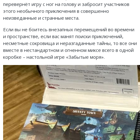
Карточные
Серп
Мертвый сезон
перевернёт игру с ног на голову и забросит участников
этого необычного приключения в совершенно
Логические
О мышах и тайнах
Пиксель Тактикс
неизведанные и странные места.
Кооперативные
Эволюция
Саграда
Если вы не боитесь внезапных перемещений во времени
и пространстве, если вас манят поиски приключений,
Стратегические
Зельеварение
несметные сокровища и неразгаданные тайны, то все они
вместе в нестандартном и огненном миксе всего в одной
Приключения
Стиль Жизни
коробке – настольной игре «Забытые моря».
Экономические
Crowd Games
Тактические
Lavka Games
Детективные
GaGa Games
Игры-квесты
Эврикус
Викторины
Банда умников
Для взрослых (18+)
Остальные серии