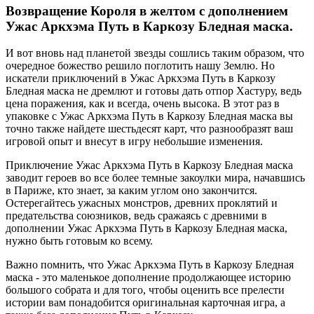
Возвращение Короля в желтом с дополнением
Ужас Аркхэма Путь в Каркозу Бледная маска.
И вот вновь над планетой звезды сошлись таким образом, что
очередное божество решило поглотить нашу Землю. Но
искатели приключений в Ужас Аркхэма Путь в Каркозу
Бледная маска не дремлют и готовы дать отпор Хастуру, ведь
цена поражения, как и всегда, очень высока. В этот раз в
упаковке с Ужас Аркхэма Путь в Каркозу Бледная маска вы
точно также найдете шестьдесят карт, что разнообразят ваш
игровой опыт и внесут в игру небольшие изменения.
Приключение Ужас Аркхэма Путь в Каркозу Бледная маска
заводит героев во все более темные закоулки мира, начавшись
в Париже, кто знает, за каким углом оно закончится.
Остерегайтесь ужасных монстров, древних проклятий и
предательства союзников, ведь сражаясь с древними в
дополнении Ужас Аркхэма Путь в Каркозу Бледная маска,
нужно быть готовым ко всему.
Важно помнить, что Ужас Аркхэма Путь в Каркозу Бледная
маска - это маленькое дополнение продолжающее историю
большого собрата и для того, чтобы оценить все прелести
истории вам понадобится оригинальная карточная игра, а