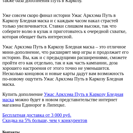
также база дополнения Путь в Каркозу.
Уже совсем скоро финал истории Ужас Аркхэма Путь в
Каркозу Бледная маска и с каждым часом накал страстей
только увеличивается. Ставки слишком высоки, так что
соберите волю в кулак и приготовьтесь к очередной схватке,
которая обещает быть интересной.
Ужас Аркхэма Путь в Каркозу Бледная маска – это отличное
мини-дополнение, что расширяет мир игры и продолжает его
историю. Вы, как и с предыдущими расширениями, сможете
пройти его как отдельно, так и как часть кампании, доза
хорошего настроения от этого точно не уменьшится.
Несколько концовок и новые карты дадут вам возможность
по-новому ощутить Ужас Аркхэма Путь в Каркозу Бледная
маска.
Купить дополнение
Ужас Аркхэма Путь в Каркозу Бледная
маска
можно будет в новом представительстве интернет
магазина Единорог в Липецке.
Бесплатная доставка от 3 000 руб.
Скидка на 5% больше, чем у конкурентов
Контакты