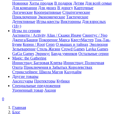
Новинки
Хиты продаж
В подарок
Детям
Для всей семьи
Для компании
Для двоих
В дорогу
Карточные
Логические
Кооперативные
Стратегические
Приключения
Экономические
Тактические
Детективные
Игры-квесты
Викторины
Для взрослых
(18+)
Игры по сериям
Активити / Activity
Alias / Скажи Иначе
Свинтус / Уно
Дженга/Башня
Покорение Марса
КвестМастер
Тик-Так-
Бумм
Корни / Root
Серп
О мышах и тайнах
Эволюция
Зельеварение
Стиль Жизни
Crowd Games
Lavka Games
GaGa Games
Эврикус
Банда умников
Остальные серии
Magic: the Gathering
Иннистрад: Багровая Клятва
Иннистрад: Полночная
Охота
Приключения в Забытых Королевствах
Стриксхейвен: Школа Магов
Калдхайм
Другие товары
Аксессуары
Протекторы
Кубики
Специальные предложения
Уцененный товар
Акция
0
Главная
Блог