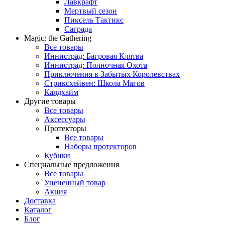
Лавкрафт
Мертвый сезон
Пиксель Тактикс
Саграда
Magic: the Gathering
Все товары
Иннистрад: Багровая Клятва
Иннистрад: Полночная Охота
Приключения в Забытых Королевствах
Стриксхейвен: Школа Магов
Калдхайм
Другие товары
Все товары
Аксессуары
Протекторы
Все товары
Наборы протекторов
Кубики
Специальные предложения
Все товары
Уцененный товар
Акция
Доставка
Каталог
Блог