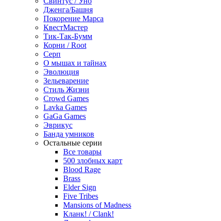
Свинтус / Уно
Дженга/Башня
Покорение Марса
КвестМастер
Тик-Так-Бумм
Корни / Root
Серп
О мышах и тайнах
Эволюция
Зельеварение
Стиль Жизни
Crowd Games
Lavka Games
GaGa Games
Эврикус
Банда умников
Остальные серии
Все товары
500 злобных карт
Blood Rage
Brass
Elder Sign
Five Tribes
Mansions of Madness
Кланк! / Clank!