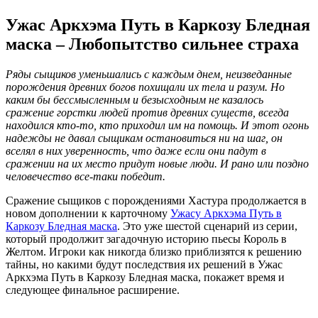
Ужас Аркхэма Путь в Каркозу Бледная
маска – Любопытство сильнее страха
Ряды сыщиков уменьшались с каждым днем, неизведанные
порождения древних богов похищали их тела и разум. Но
каким бы бессмысленным и безысходным не казалось
сражение горстки людей против древних существ, всегда
находился кто-то, кто приходил им на помощь. И этот огонь
надежды не давал сыщикам остановиться ни на шаг, он
вселял в них уверенность, что даже если они падут в
сражении на их место придут новые люди. И рано или поздно
человечество все-таки победит.
Сражение сыщиков с порождениями Хастура продолжается в
новом дополнении к карточному
Ужасу Аркхэма Путь в
Каркозу Бледная маска
. Это уже шестой сценарий из серии,
который продолжит загадочную историю пьесы Король в
Желтом. Игроки как никогда близко приблизятся к решению
тайны, но какими будут последствия их решений в Ужас
Аркхэма Путь в Каркозу Бледная маска, покажет время и
следующее финальное расширение.