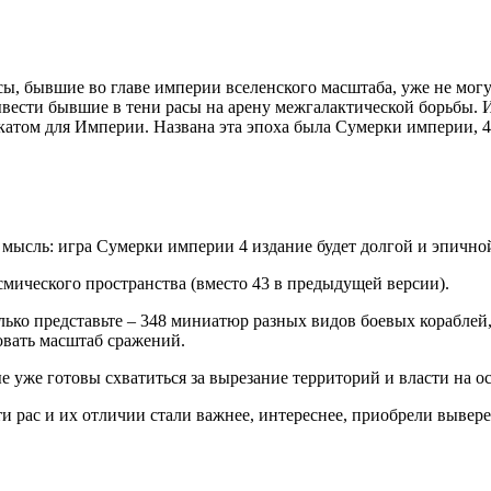
сы, бывшие во главе империи вселенского масштаба, уже не могут
вывести бывшие в тени расы на арену межгалактической борьбы.
катом для Империи. Названа эта эпоха была Сумерки империи, 4
 мысль: игра Сумерки империи 4 издание будет долгой и эпично
мического пространства (вместо 43 в предыдущей версии).
о представьте – 348 миниатюр разных видов боевых кораблей, ш
овать масштаб сражений.
ые уже готовы схватиться за вырезание территорий и власти на 
ти рас и их отличии стали важнее, интереснее, приобрели выве