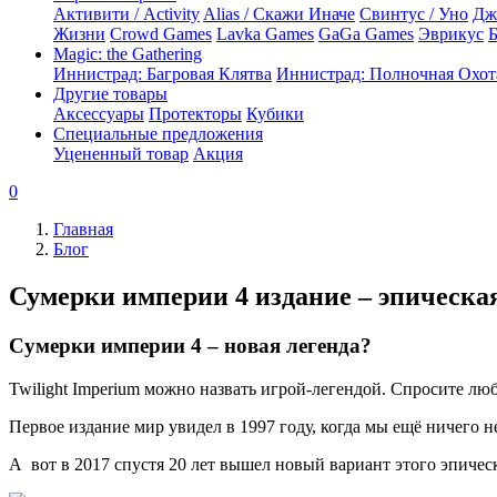
Активити / Activity
Alias / Скажи Иначе
Свинтус / Уно
Дж
Жизни
Crowd Games
Lavka Games
GaGa Games
Эврикус
Б
Magic: the Gathering
Иннистрад: Багровая Клятва
Иннистрад: Полночная Охот
Другие товары
Аксессуары
Протекторы
Кубики
Специальные предложения
Уцененный товар
Акция
0
Главная
Блог
Сумерки империи 4 издание – эпическа
Сумерки империи 4 – новая легенда?
Twilight Imperium можно назвать игрой-легендой. Спросите люб
Первое издание мир увидел в 1997 году, когда мы ещё ничего 
А вот в 2017 спустя 20 лет вышел новый вариант этого эпичес