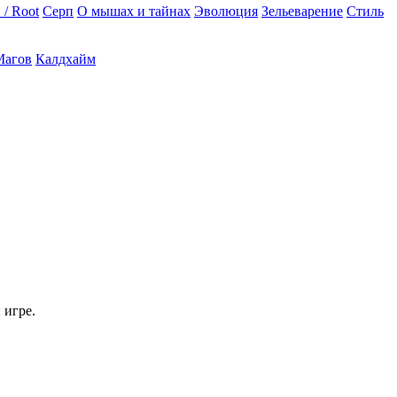
 / Root
Серп
О мышах и тайнах
Эволюция
Зельеварение
Стиль
Магов
Калдхайм
 игре.