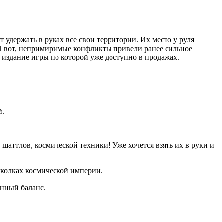
 удержать в руках все свои территории. Их место у руля
 И вот, непримиримые конфликты привели ранее сильное
 издание игры по которой уже доступно в продажах.
й.
аттлов, космической техники! Уже хочется взять их в руки и
осколках космической империи.
ренный баланс.