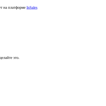
ет на платформе
InSales
делайте это.