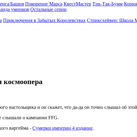
енга/Башня
Покорение Марса
КвестМастер
Тик-Так-Бумм
Корни
анда умников
Остальные серии
а
Приключения в Забытых Королевствах
Стриксхейвен: Школа 
я космоопера
ого настольщика и он скажет, что да-да он точно слышал об этой
не слышали о кампании FFG.
кого варгейма -
Сумерки империи 4 издание
.