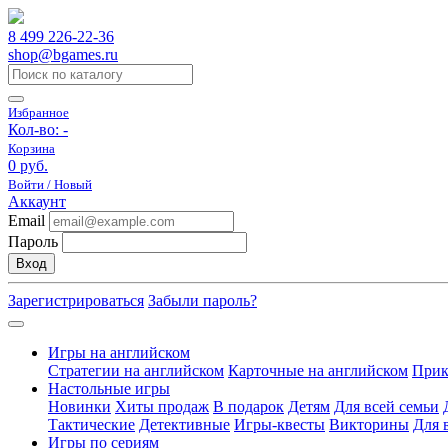
8 499 226-22-36
shop@bgames.ru
Избранное
Кол-во:
-
Корзина
0 руб.
Войти / Новый
Аккаунт
Email
Пароль
Вход
Зарегистрироваться
Забыли пароль?
Игры на английском
Стратегии на английском
Карточные на английском
Прик
Настольные игры
Новинки
Хиты продаж
В подарок
Детям
Для всей семьи
Тактические
Детективные
Игры-квесты
Викторины
Для 
Игры по сериям