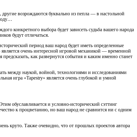
, другие возрождаются буквально из пепла — в настольной
ароду…
аждого конкретного выбора будет зависеть судьба вашего народа
иков будут отличаться.
 исторический период ваш народ будет иметь определенные
то является очень интересной игровой механикой — временной
я предсказать, как развернутся события и каким именно станет
рать между наукой, войной, технологиями и исследованиями
ная игра «Tapestry» является очень глубокой и умной
. Этим обуславливается и условно-исторический сэттинг
чество к процветанию, но ваш народ не сравнится ни с одним
очень круто. Также очевидно, что от прошлых проектов автора