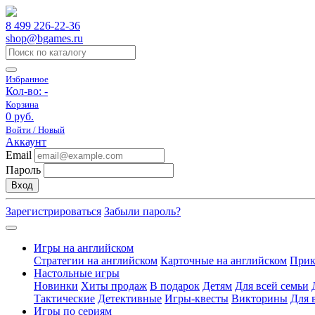
8 499 226-22-36
shop@bgames.ru
Избранное
Кол-во:
-
Корзина
0 руб.
Войти / Новый
Аккаунт
Email
Пароль
Вход
Зарегистрироваться
Забыли пароль?
Игры на английском
Стратегии на английском
Карточные на английском
Прик
Настольные игры
Новинки
Хиты продаж
В подарок
Детям
Для всей семьи
Тактические
Детективные
Игры-квесты
Викторины
Для 
Игры по сериям