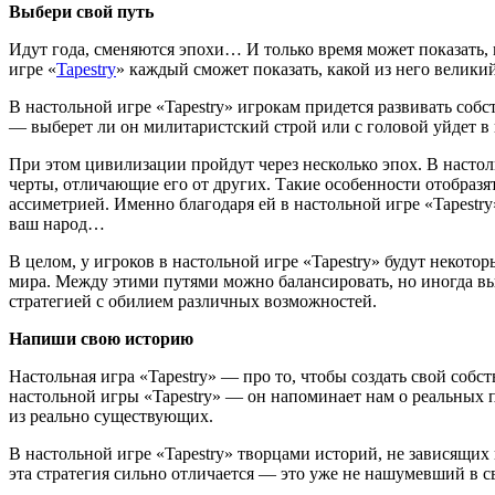
Выбери свой путь
Идут года, сменяются эпохи… И только время может показать,
игре «
Tapestry
» каждый сможет показать, какой из него велик
В настольной игре «Tapestry» игрокам придется развивать собс
— выберет ли он милитаристский строй или с головой уйдет в н
При этом цивилизации пройдут через несколько эпох. В настол
черты, отличающие его от других. Такие особенности отобраз
ассиметрией. Именно благодаря ей в настольной игре «Tapestr
ваш народ…
В целом, у игроков в настольной игре «Tapestry» будут неко
мира. Между этими путями можно балансировать, но иногда вы
стратегией с обилием различных возможностей.
Напиши свою историю
Настольная игра «Tapestry» — про то, чтобы создать свой соб
настольной игры «Tapestry» — он напоминает нам о реальных п
из реально существующих.
В настольной игре «Tapestry» творцами историй, не зависящих 
эта стратегия сильно отличается — это уже не нашумевший в св