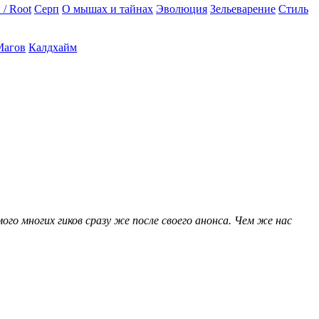
 / Root
Серп
О мышах и тайнах
Эволюция
Зельеварение
Стиль
Магов
Калдхайм
го многих гиков сразу же после своего анонса. Чем же нас