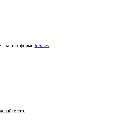
ет на платформе
InSales
делайте это.