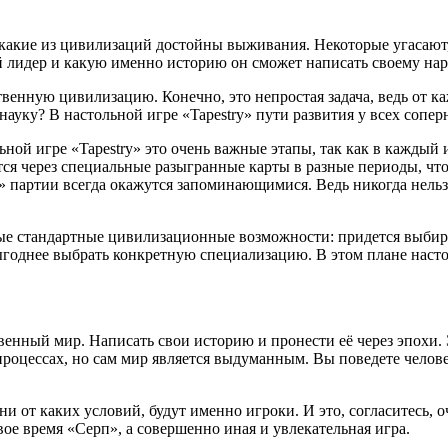
 какие из цивилизаций достойны выживания. Некоторые угасают
ий лидер и какую именно историю он сможет написать своему н
твенную цивилизацию. Конечно, это непростая задача, ведь от к
ауку? В настольной игре «Tapestry» пути развития у всех соперн
ьной игре «Tapestry» это очень важные этапы, так как в каждый
ятся через специальные разыгранные карты в разные периоды, ч
y» партии всегда окажутся запоминающимися. Ведь никогда нельз
торые стандартные цивилизационные возможности: придется выби
годнее выбрать конкретную специализацию. В этом плане настоль
ственный мир. Написать свои историю и пронести её через эпохи
роцессах, но сам мир является выдуманным. Вы поведете челове
ни от каких условий, будут именно игроки. И это, согласитесь, 
ое время «Серп», а совершенно иная и увлекательная игра.