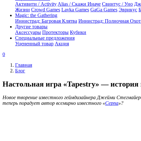
Активити / Activity
Alias / Скажи Иначе
Свинтус / Уно
Дж
Жизни
Crowd Games
Lavka Games
GaGa Games
Эврикус
Б
Magic: the Gathering
Иннистрад: Багровая Клятва
Иннистрад: Полночная Охот
Другие товары
Аксессуары
Протекторы
Кубики
Специальные предложения
Уцененный товар
Акция
0
Главная
Блог
Настольная игра «Tapestry» — истори
Новое творение известного геймдизайнера Джейми Стегмайера. 
теперь порадует автор всемирно известного «
Серпа
»?