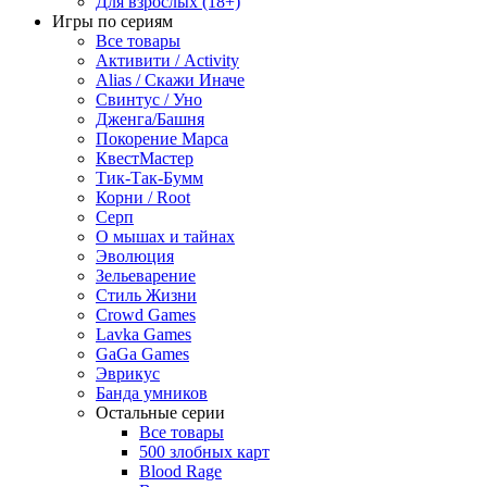
Для взрослых (18+)
Игры по сериям
Все товары
Активити / Activity
Alias / Скажи Иначе
Свинтус / Уно
Дженга/Башня
Покорение Марса
КвестМастер
Тик-Так-Бумм
Корни / Root
Серп
О мышах и тайнах
Эволюция
Зельеварение
Стиль Жизни
Crowd Games
Lavka Games
GaGa Games
Эврикус
Банда умников
Остальные серии
Все товары
500 злобных карт
Blood Rage