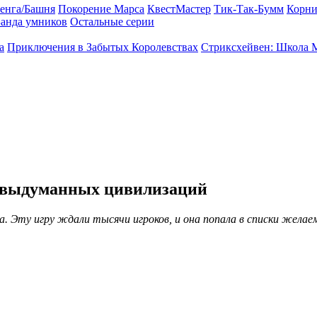
енга/Башня
Покорение Марса
КвестМастер
Тик-Так-Бумм
Корни
анда умников
Остальные серии
а
Приключения в Забытых Королевствах
Стриксхейвен: Школа 
я выдуманных цивилизаций
Эту игру ждали тысячи игроков, и она попала в списки желаемо