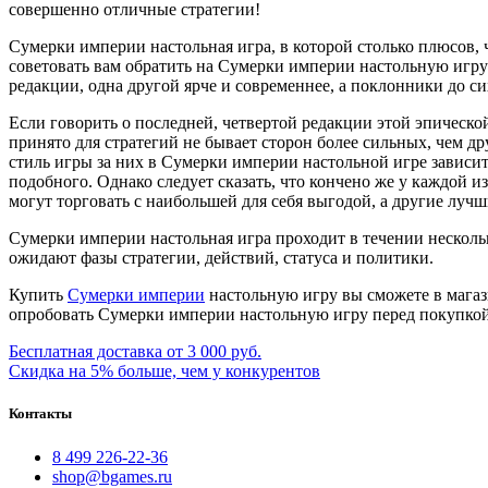
совершенно отличные стратегии!
Сумерки империи настольная игра, в которой столько плюсов, ч
советовать вам обратить на Сумерки империи настольную игру 
редакции, одна другой ярче и современнее, а поклонники до си
Если говорить о последней, четвертой редакции этой эпическо
принято для стратегий не бывает сторон более сильных, чем д
стиль игры за них в Сумерки империи настольной игре зависит
подобного. Однако следует сказать, что кончено же у каждой 
могут торговать с наибольшей для себя выгодой, а другие луч
Сумерки империи настольная игра проходит в течении несколь
ожидают фазы стратегии, действий, статуса и политики.
Купить
Сумерки империи
настольную игру
вы сможете в магаз
опробовать
Сумерки империи настольную игру
перед покупкой
Бесплатная доставка от 3 000 руб.
Скидка на 5% больше, чем у конкурентов
Контакты
8 499 226-22-36
shop@bgames.ru