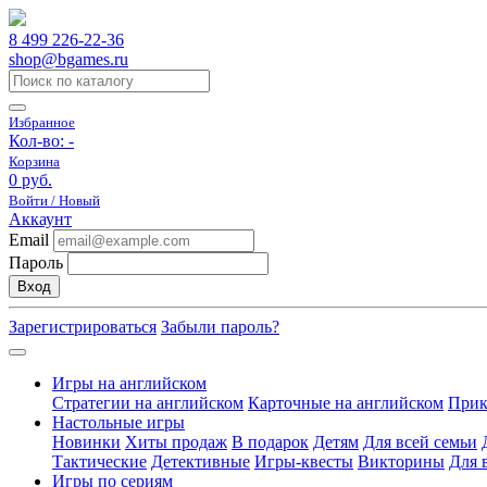
8 499 226-22-36
shop@bgames.ru
Избранное
Кол-во:
-
Корзина
0 руб.
Войти / Новый
Аккаунт
Email
Пароль
Вход
Зарегистрироваться
Забыли пароль?
Игры на английском
Стратегии на английском
Карточные на английском
Прик
Настольные игры
Новинки
Хиты продаж
В подарок
Детям
Для всей семьи
Тактические
Детективные
Игры-квесты
Викторины
Для 
Игры по сериям