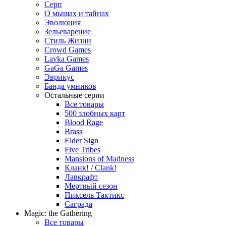
Серп
О мышах и тайнах
Эволюция
Зельеварение
Стиль Жизни
Crowd Games
Lavka Games
GaGa Games
Эврикус
Банда умников
Остальные серии
Все товары
500 злобных карт
Blood Rage
Brass
Elder Sign
Five Tribes
Mansions of Madness
Кланк! / Clank!
Лавкрафт
Мертвый сезон
Пиксель Тактикс
Саграда
Magic: the Gathering
Все товары