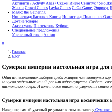
Активити / Activity
Alias / Скажи Иначе
Свинтус / Уно
Дж
Жизни
Crowd Games
Lavka Games
GaGa Games
Эврикус
Б
Magic: the Gathering
Иннистрад: Багровая Клятва
Иннистрад: Полночная Охот
Другие товары
Аксессуары
Протекторы
Кубики
Специальные предложения
Уцененный товар
Акция
0
Главная
Блог
Сумерки империи настольная игра для 
Один из несомненных лидеров среди жанров компьютерных игр
минусов отдельных наций, рас или видов существ. Создать сво
настоящего лидера. И конечно же такая популярность стала 
Сумерки империи настольная игра космических 
Наверное, самый удачный результат в этом оказался у
Сумерки 