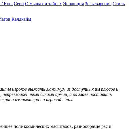
 / Root
Серп
О мышах и тайнах
Эволюция
Зельеварение
Стиль
Магов
Калдхайм
ланты игроков выжать максимум из доступных им плюсов и
, непревзойдёнными силами армий, а во главе поставить
экрана компьютера на игровой стол.
ейшее поле космических масштабов, разнообразие рас и