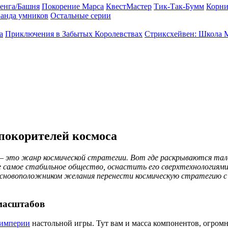
енга/Башня
Покорение Марса
КвестМастер
Тик-Так-Бумм
Корни
анда умников
Остальные серии
а
Приключения в Забытых Королевствах
Стриксхейвен: Школа 
покорителей космоса
 – это жанр космической стратегии. Вот где раскрываются та
е самое стабильное общество, оснастить его сверхтехнологиями
основоположником желания перенести космическую стратегию с 
масштабов
империи
настольной игры. Тут вам и масса компонентов, огромн