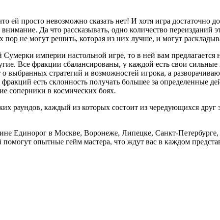
то ей просто невозможно сказать нет! И хотя игра достаточно до
внимание. Да что рассказывать, одно количество переизданий эт
х пор не могут решить, которая из них лучше, и могут раскладыв
й Сумерки империи настольной игре, то в ней вам предлагается 
ругие. Все фракции сбалансированы, у каждой есть свои сильные
 о выбранных стратегий и возможностей игрока, а разворачиваю
из фракций есть склонность получать большее за определенные д
шие соперники в космических боях.
ких раундов, каждый из которых состоит из чередующихся друг 
ине Единорог в Москве, Воронеже, Липецке, Санкт-Петербурге,
 помогут опытные гейм мастера, что ждут вас в каждом предста