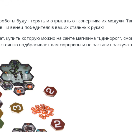
оботы будут терять и отрывать от соперника их модули. Та
в - и венец победителя в ваших стальных руках!
а", купить которую можно на сайте магизина "Единорог", см
остоянно подбрасывает вам сюрпризы и не заставит заскучат