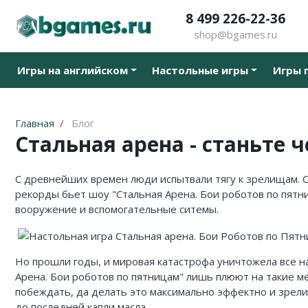
8 499 226-22-36
shop@bgames.ru
Все товары
Все товары
Все товары
Все товары
Все товары
Все товары
Все товары
Все товары
Игры на английском
Настольные игры
Игры 
Стратегии на английском
Новинки
Активити / Activity
500 злобных карт
Иннистрад: Багровая Клятва
Аксессуары
Наборы протекторов
Уцененный товар
Карточные на английском
Хиты продаж
Alias / Скажи Иначе
Blood Rage
Иннистрад: Полночная Охота
Протекторы
Акция
Главная
Блог
Приключения на английском
В подарок
Свинтус / Уно
Brass
Приключения в Забытых Королевствах
Кубики
Стальная арена - станьте 
Кооперативные на английском
Детям
Дженга/Башня
Elder Sign
Стриксхейвен: Школа Магов
С древнейших времен люди испытвали тягу к зрелищам. Ср
Семейные на английском
Для всей семьи
Покорение Марса
Five Tribes
Калдхайм
рекорды бьет шоу "Стальная Арена. Бои роботов по пятн
вооружение и вспомогательные ситемы.
Тактические на английском
Для компании
КвестМастер
Mansions of Madness
Для двоих
Тик-Так-Бумм
Кланк! / Clank!
Но прошли годы, и мировая катастрофа уничтожела все на
Арена. Бои роботов по пятницам" лишь плюют на такие ме
В дорогу
Корни / Root
Лавкрафт
побеждать, да делать это максимально эффектно и зрели
до последней капли масла.