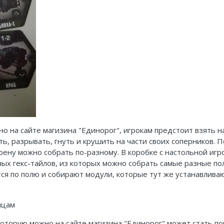
но на сайте магизина "Единорог", игрокам предстоит взять 
ть, разрывать, гнуть и крушить на части своих соперников.
ену можно собрать по-разному. В коробке с настольной игро
ых гекс-тайлов, из которых можно собрать самые разные пол
я по полю и собирают модули, которые тут же устанавливаю
 которую можно на сайте магизина "Единорог" может стать 