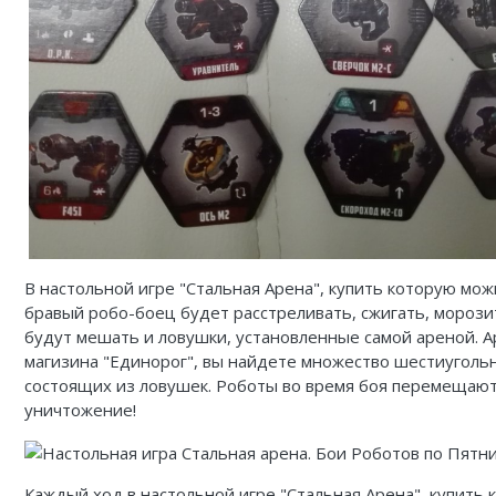
В настольной игре "Стальная Арена", купить которую мож
бравый робо-боец будет расстреливать, сжигать, морози
будут мешать и ловушки, установленные самой ареной. Ар
магизина "Единорог", вы найдете множество шестиугольн
состоящих из ловушек. Роботы во время боя перемещаютс
уничтожение!
Каждый ход в настольной игре "Стальная Арена", купить