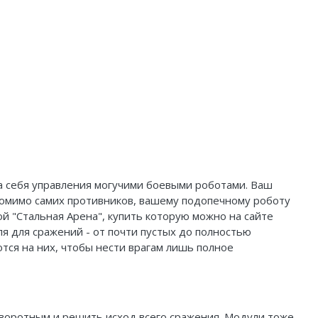
на себя управления могучими боевыми роботами. Ваш
 Помимо самих противников, вашему подопечному роботу
й "Стальная Арена", купить которую можно на сайте
я для сражений - от почти пустых до полностью
тся на них, чтобы нести врагам лишь полное
поворотным и решить исход всего сражения. Модули тоже