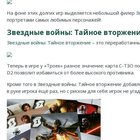
Карточные
Серп
Мертвый сезон
На фоне этих долгих игр выделяется небольшой филер
З
Логические
О мышах и тайнах
Пиксель Тактикс
портретами самых любимых персонажей!
Кооперативные
Эволюция
Саграда
Звездные войны: Тайное вторжен
Стратегические
Зельеварение
Звездные войны: Тайное вторжение
– это переработанн
Приключения
Стиль Жизни
Теперь в игре у «Троек» разное значение: карта С-ТЗО п
Экономические
Crowd Games
D2 позволит избавиться от более высокого противника.
Тактические
Lavka Games
Кроме того в Звездные войны: Тайное вторжение добавл
в руке игрока ещё раз, но с риском для себя: игрок не у
Детективные
GaGa Games
Игры-квесты
Эврикус
Викторины
Банда умников
Для взрослых (18+)
Остальные серии