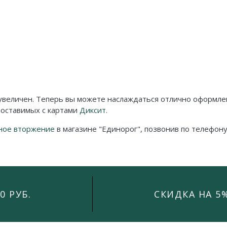
 увеличен. Теперь вы можете наслаждаться отлично оформл
поставимых с картами
Диксит
.
ное вторжение
в магазине "Единорог", позвонив по телефону
0 РУБ.
СКИДКА НА 5