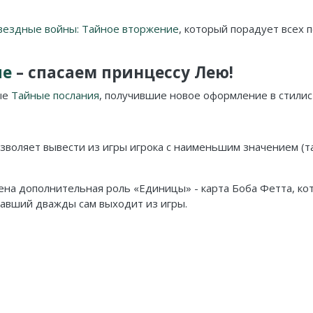
вездные войны: Тайное вторжение
, который порадует всех 
ие
– спасаем принцессу Лею!
ые
Тайные послания
, получившие новое оформление в стили
озволяет вывести из игры игрока с наименьшим значением (та
ена дополнительная роль «Единицы» - карта Боба Фетта, ко
гадавший дважды сам выходит из игры.