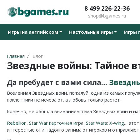
8 499 226-22-36
shop@bgames.ru
Все товары
Все товары
Все товары
Все товары
Все товары
Все товары
Все товары
Все товары
Игры на английском
Настольные игры
Игры 
Стратегии на английском
Новинки
Активити / Activity
500 злобных карт
Иннистрад: Багровая Клятва
Аксессуары
Наборы протекторов
Уцененный товар
Карточные на английском
Хиты продаж
Alias / Скажи Иначе
Blood Rage
Иннистрад: Полночная Охота
Протекторы
Акция
Главная
Блог
Приключения на английском
В подарок
Свинтус / Уно
Brass
Приключения в Забытых Королевствах
Кубики
Звездные войны: Тайное 
Кооперативные на английском
Детям
Дженга/Башня
Elder Sign
Стриксхейвен: Школа Магов
Да пребудет с вами сила…
Звездны
Семейные на английском
Для всей семьи
Покорение Марса
Five Tribes
Калдхайм
Вселенная Звездных воин, пожалуй, одна из самых популя
поклонники не исчезают, а любовь только растет.
Тактические на английском
Для компании
КвестМастер
Mansions of Madness
Конечно, не обошла вниманием тема Звездных воин и на
Для двоих
Тик-Так-Бумм
Кланк! / Clank!
Rebellion
,
Star War карточная игр
а,
Star Wars: X-wing
… этот
В дорогу
Корни / Root
Лавкрафт
интересные они надолго занимают игроков и отправляют 