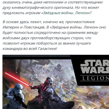
Карточные
Серп
Мертвый сезон
оказались очень даже неплохими и соответствующими
духу кинематографического оригинала. Но что может
Логические
О мышах и тайнах
Пиксель Тактикс
предложить игрокам «
Звёздные войны. Легион
»?
Кооперативные
Эволюция
Саграда
В основе здесь лежит, конечно же, противостояние
Империи и Повстанцев. В «Звёздные войны. Легион» оно
Стратегические
Зельеварение
будет полностью сосредоточено на сражениях между
войсками двух противоборствующих сторон, что
Приключения
Стиль Жизни
позволит игрокам побороться за звание лучшего
командира во всей Галактике!
Экономические
Crowd Games
Тактические
Lavka Games
Детективные
GaGa Games
Игры-квесты
Эврикус
Викторины
Банда умников
Для взрослых (18+)
Остальные серии