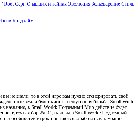
 / Root
Серп
О мышах и тайнах
Эволюция
Зельеварение
Стиль
Магов
Калдхайм
вы не знали, то в этой игре вам нужно сгенерировать свой
ожделенные земли будет кипеть нешуточная борьба. Small World:
из названия, в Small World: Подземный Мир действие будет
тся нешуточная борьба. Суть игры в Small World: Подземный
 и способностей игроки пытаются заработать как можно