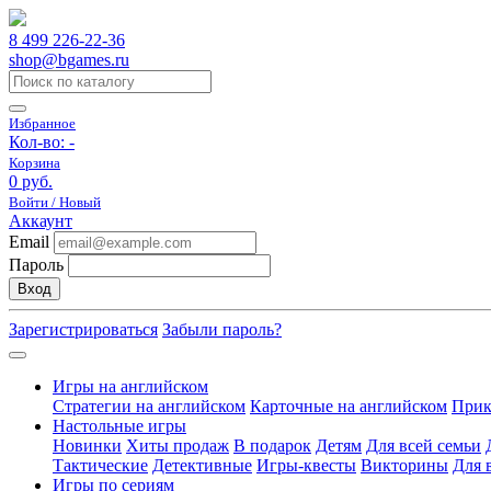
8 499 226-22-36
shop@bgames.ru
Избранное
Кол-во:
-
Корзина
0 руб.
Войти / Новый
Аккаунт
Email
Пароль
Вход
Зарегистрироваться
Забыли пароль?
Игры на английском
Стратегии на английском
Карточные на английском
Прик
Настольные игры
Новинки
Хиты продаж
В подарок
Детям
Для всей семьи
Тактические
Детективные
Игры-квесты
Викторины
Для 
Игры по сериям