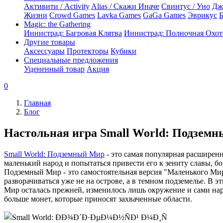
Активити / Activity
Alias / Скажи Иначе
Свинтус / Уно
Дж
Жизни
Crowd Games
Lavka Games
GaGa Games
Эврикус
Б
Magic: the Gathering
Иннистрад: Багровая Клятва
Иннистрад: Полночная Охот
Другие товары
Аксессуары
Протекторы
Кубики
Специальные предложения
Уцененный товар
Акция
0
Главная
Блог
Настольная игра Small World: Подзем
Small World: Подземный Мир
- это самая популярная расширен
маленький народ и попытаться привести его к зениту славы, бор
Подземный Мир - это самостоятельная версия "Маленького Мира
разворачиваться уже не на острове, а в темном подземелье. В 
Мир осталась прежней, изменилось лишь окружение и сами нар
больше монет, которые приносят захваченные области.