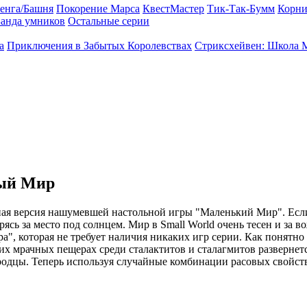
енга/Башня
Покорение Марса
КвестМастер
Тик-Так-Бумм
Корни
анда умников
Остальные серии
а
Приключения в Забытых Королевствах
Стриксхейвен: Школа 
ный Мир
ная версия нашумевшей настольной игры "Маленький Мир". Если 
ясь за место под солнцем. Мир в Small World очень тесен и за в
", которая не требует наличия никаких игр серии. Как понятно 
этих мрачных пещерах среди сталактитов и сталагмитов разверне
одцы. Теперь используя случайные комбинации расовых свойств