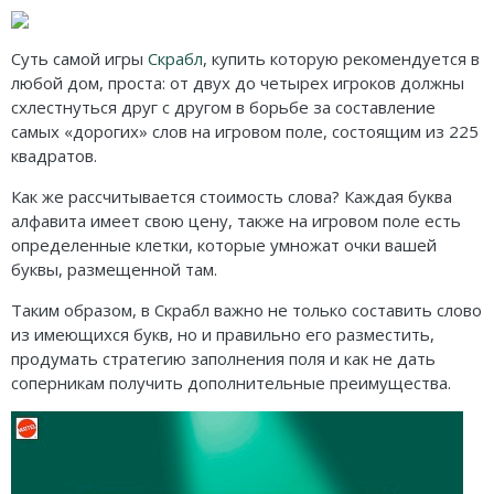
Карточные
Серп
Мертвый сезон
Логические
О мышах и тайнах
Пиксель Тактикс
Суть самой игры
Скрабл
, купить которую рекомендуется в
любой дом, проста: от двух до четырех игроков должны
Кооперативные
Эволюция
Саграда
схлестнуться друг с другом в борьбе за составление
самых «дорогих» слов на игровом поле, состоящим из 225
Стратегические
Зельеварение
квадратов.
Приключения
Стиль Жизни
Как же рассчитывается стоимость слова? Каждая буква
алфавита имеет свою цену, также на игровом поле есть
Экономические
Crowd Games
определенные клетки, которые умножат очки вашей
буквы, размещенной там.
Тактические
Lavka Games
Таким образом, в Скрабл важно не только составить слово
Детективные
GaGa Games
из имеющихся букв, но и правильно его разместить,
продумать стратегию заполнения поля и как не дать
Игры-квесты
Эврикус
соперникам получить дополнительные преимущества.
Викторины
Банда умников
Для взрослых (18+)
Остальные серии