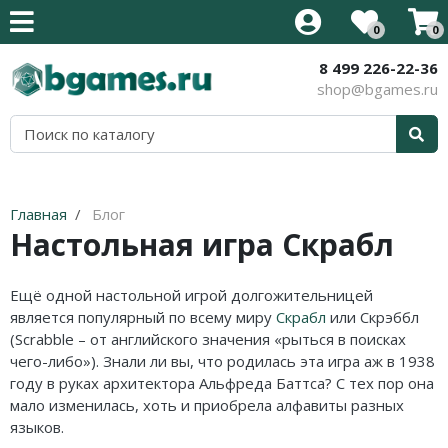
0
0
8 499 226-22-36
Все товары
Все товары
Все товары
Все товары
Все товары
Все товары
Все товары
Все товары
shop@bgames.ru
Стратегии на английском
Новинки
Активити / Activity
500 злобных карт
Иннистрад: Багровая Клятва
Аксессуары
Наборы протекторов
Уцененный товар
Карточные на английском
Хиты продаж
Alias / Скажи Иначе
Blood Rage
Иннистрад: Полночная Охота
Протекторы
Акция
Приключения на английском
В подарок
Свинтус / Уно
Brass
Приключения в Забытых
Кубики
Главная
Блог
Королевствах
Настольная игра Скрабл
Кооперативные на английском
Детям
Дженга/Башня
Elder Sign
Стриксхейвен: Школа Магов
Семейные на английском
Для всей семьи
Покорение Марса
Five Tribes
Ещё одной настольной игрой долгожительницей
Калдхайм
является популярный по всему миру
Скрабл
или Скрэббл
Тактические на английском
Для компании
КвестМастер
Mansions of Madness
(Scrabble – от английского значения «рыться в поисках
чего-либо»). Знали ли вы, что родилась эта игра аж в 1938
Для двоих
Тик-Так-Бумм
Кланк! / Clank!
году в руках архитектора Альфреда Баттса? С тех пор она
мало изменилась, хоть и приобрела алфавиты разных
В дорогу
Корни / Root
Лавкрафт
языков.