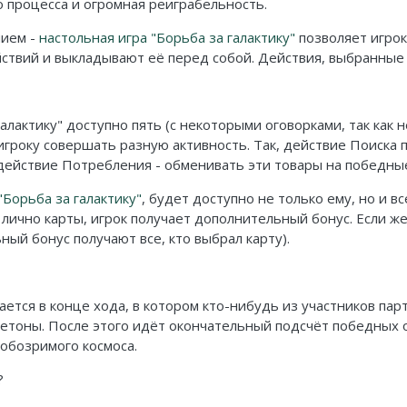
о процесса и огромная реиграбельность.
нием -
настольная игра "Борьба за галактику"
позволяет игрок
ствий и выкладывают её перед собой. Действия, выбранные и
галактику" доступно пять (с некоторыми оговорками, так как
игроку совершать разную активность. Так, действие Поиска 
действие Потребления - обменивать эти товары на победные
"Борьба за галактику"
, будет доступно не только ему, но и в
ой лично карты, игрок получает дополнительный бонус. Если 
ный бонус получают все, кто выбрал карту).
вается в конце хода, в котором кто-нибудь из участников па
жетоны. После этого идёт окончательный подсчёт победных о
обозримого космоса.
?