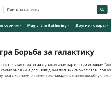
по сериям
Magic: the Gathering
Другие товары
гра Борьба за галактику
я настольная стратегия с уникальным карточным игровым "дв
е самый умелый и дальновидный политик сможет стать полно
кнуться с кознями оппонентов, наладить жизнеспособную эко