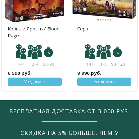
·
·
·
·
·
·
·
·
·
·
·
·
Кровь и Ярость / Blood
Серп
Rage
14+
2-4
60-90
14+
1-5
90-120
6 590 руб.
9 990 руб.
Уведомить
Уведомить
БЕСПЛАТНАЯ ДОСТАВКА ОТ 3 000 РУБ.
СКИДКА НА 5% БОЛЬШЕ, ЧЕМ У