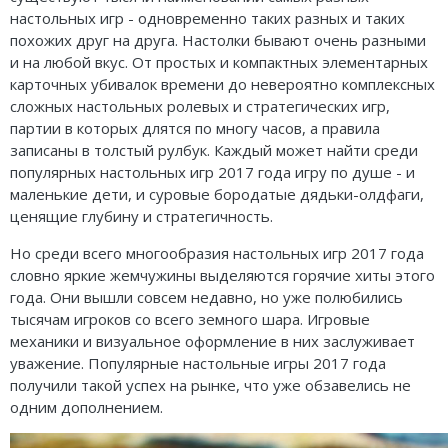
Карточные
Серп
Мертвый сезон
настольных игр - одновременно таких разных и таких
похожих друг на друга. Настолки бывают очень разными
Логические
О мышах и тайнах
Пиксель Тактикс
и на любой вкус. От простых и компактных элементарных
карточных убивалок времени до невероятно комплексных
Кооперативные
Эволюция
Саграда
сложных настольных ролевых и стратегических игр,
партии в которых длятся по многу часов, а правила
Стратегические
Зельеварение
записаны в толстый рулбук. Каждый может найти среди
Приключения
Стиль Жизни
популярных настольных игр 2017 года игру по душе - и
маленькие дети, и суровые бородатые дядьки-олдфаги,
Экономические
Crowd Games
ценящие глубину и стратегичность.
Но среди всего многообразия настольных игр 2017 года
Тактические
Lavka Games
словно яркие жемчужины выделяются горячие хиты этого
года. Они вышли совсем недавно, но уже полюбились
Детективные
GaGa Games
тысячам игроков со всего земного шара. Игровые
Игры-квесты
Эврикус
механики и визуальное оформление в них заслуживает
уважение. Популярные настольные игры 2017 года
Викторины
Банда умников
получили такой успех на рынке, что уже обзавелись не
одним дополнением.
Для взрослых (18+)
Остальные серии