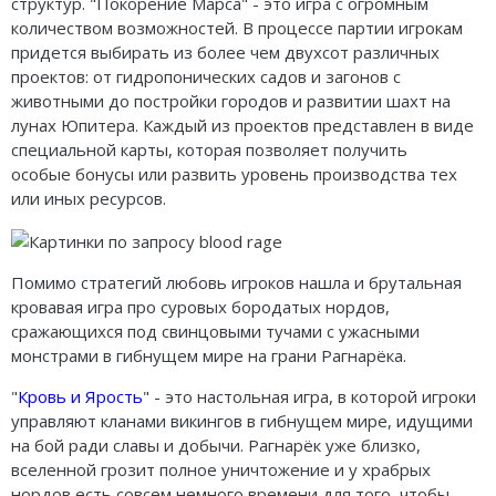
структур. "Покорение Марса" - это игра с огромным
количеством возможностей. В процессе партии игрокам
придется выбирать из более чем двухсот различных
проектов: от гидропонических садов и загонов с
животными до постройки городов и развитии шахт на
лунах Юпитера. Каждый из проектов представлен в виде
специальной карты, которая позволяет получить
особые бонусы или развить уровень производства тех
или иных ресурсов.
Помимо стратегий любовь игроков нашла и брутальная
кровавая игра про суровых бородатых нордов,
сражающихся под свинцовыми тучами с ужасными
монстрами в гибнущем мире на грани Рагнарёка.
"
Кровь и Ярость
" - это настольная игра, в которой игроки
управляют кланами викингов в гибнущем мире, идущими
на бой ради славы и добычи. Рагнарёк уже близко,
вселенной грозит полное уничтожение и у храбрых
нордов есть совсем немного времени для того, чтобы