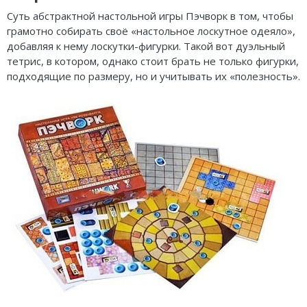
Карточные
Серп
Мертвый сезон
Суть абстрактной настольной игры Пэчворк в том, чтобы
грамотно собирать своё «настольное лоскутное одеяло»,
Логические
О мышах и тайнах
Пиксель Тактикс
добавляя к нему лоскутки-фигурки. Такой вот дуэльный
Кооперативные
Эволюция
Саграда
тетрис, в котором, однако стоит брать не только фигурки,
подходящие по размеру, но и учитывать их «полезность».
Стратегические
Зельеварение
Приключения
Стиль Жизни
Экономические
Crowd Games
Тактические
Lavka Games
Детективные
GaGa Games
Игры-квесты
Эврикус
Викторины
Банда умников
Для взрослых (18+)
Остальные серии