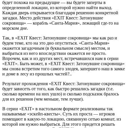
будет похожа на предыдущие — вы будете заперты в
определенной локации, из которой нужно найти выход.
Каждая дверь открывается благодаря решению конкретной
загадки. Место действия «EXIT Квест: Затонувшие
сокровища» — корабль «Санта-Мария», лежащий где-то на
морском дне.
Так, в «EXIT Квест: Затонувшие сокровища» мы как раз и
будем теме, кто на это дно опуститься. «Санта-Мария»
окажется загадочным (в буквальном смысле) местом, и
выбраться из него впоследствии окажется не просто.
Впрочем, как и из других мест, встречавшихся нам в серии
«EXIT». Быть может, в «EXIT Квест: Затонувшие сокровища»
мы снова встретим того самого злодея, запершего наш в замке
и доме в лесу из прошлых частей?..
Результат прохождения «EXIT Квест: Затонувшие сокровища»
будет зависеть от того, как быстро решались загадки (т.е.
сколько времени на них ушло) и сколько подсказок бралось
для их решения (чем меньше, тем лучше).
В серии «EXIT» в настольном формате реализованы так
называемые «эскейп-квесты». Суть их проста — игроков
помещают в какую-то локацию, связанную сетью комнат, из
которой им нужно выбраться. Для этого придется решать