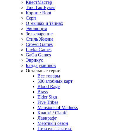
КвестМастер
Тик-Так-Бумм
Корни / Root
Серп
О мышах и тайнах
Эволюция
Зельеварение
Стиль Жизни
Crowd Games
Lavka Games
GaGa Games
Эврикус
Банда умников
Остальные серии
Все товары
500 злобных карт
Blood Rage
Brass
Elder Sign
Five Tribes
Mansions of Madness
Кланк! / Clank!
Лавкрафт
Мертвый сезон
Пиксель Тактикс