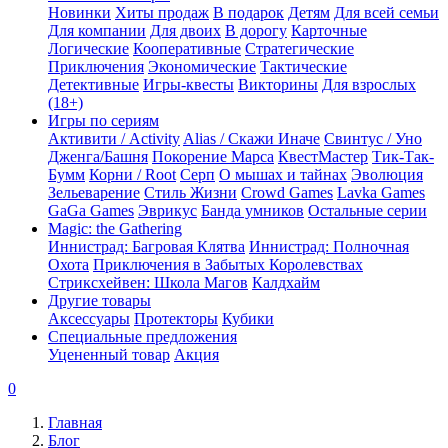
Новинки
Хиты продаж
В подарок
Детям
Для всей семьи
Для компании
Для двоих
В дорогу
Карточные
Логические
Кооперативные
Стратегические
Приключения
Экономические
Тактические
Детективные
Игры-квесты
Викторины
Для взрослых
(18+)
Игры по сериям
Активити / Activity
Alias / Скажи Иначе
Свинтус / Уно
Дженга/Башня
Покорение Марса
КвестМастер
Тик-Так-
Бумм
Корни / Root
Серп
О мышах и тайнах
Эволюция
Зельеварение
Стиль Жизни
Crowd Games
Lavka Games
GaGa Games
Эврикус
Банда умников
Остальные серии
Magic: the Gathering
Иннистрад: Багровая Клятва
Иннистрад: Полночная
Охота
Приключения в Забытых Королевствах
Стриксхейвен: Школа Магов
Калдхайм
Другие товары
Аксессуары
Протекторы
Кубики
Специальные предложения
Уцененный товар
Акция
0
Главная
Блог