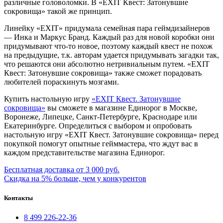
различные головоломки. В «EXIT Квест: Затонувшие
сокровища» такой же принцип.
Линейку «EXIT» придумала семейная пара геймдизайнеров
— Инка и Маркус Бранд. Каждый раз для новой коробки они
придумывают что-то новое, поэтому каждый квест не похож
на предыдущие, т.к. авторам удается придумывать загадки так,
что решаются они абсолютно нетривиальным путем. «EXIT
Квест: Затонувшие сокровища» также сможет порадовать
любителей пораскинуть мозгами.
Купить настольную игру
«EXIT Квест. Затонувшие
сокровища»
вы сможете в магазине Единорог в Москве,
Воронеже, Липецке, Санкт-Петербурге, Краснодаре или
Екатеринбурге. Определиться с выбором и опробовать
настольную игру «EXIT Квест. Затонувшие сокровища» перед
покупкой помогут опытные гейммастера, что ждут вас в
каждом представительстве магазина Единорог.
Бесплатная доставка от 3 000 руб.
Скидка на 5% больше, чем у конкурентов
Контакты
8 499 226-22-36