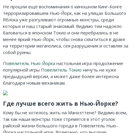
Карточные
Серп
Мертвый сезон
Не прошли ещё воспоминания о киношном Кинг-Конге
терроризировавшем Нью-Йорк, как на улицах Большого
Логические
О мышах и тайнах
Пиксель Тактикс
Яблока уже разгуливают огромные монстры, среди
Кооперативные
Эволюция
Саграда
которых и наш старый знакомый. Видимо тем надоело
баловаться в японском Токио и они перебрались в не
Стратегические
Зельеварение
менее яркий Нью-Йорк, чтобы снова схватиться в драке
на территории мегаполиса, сея разрушения и оставляя за
Приключения
Стиль Жизни
собой руины.
Повелитель Нью-Йорка
настольная игра-продолжение
Экономические
Crowd Games
популярной игры
Повелитель Токио
ничуть не хуже
Тактические
Lavka Games
предыдущей версии, а может даже более интересна
благодаря новым механикам.
Детективные
GaGa Games
Игры-квесты
Эврикус
Где лучше всего жить в Нью-Йорке?
Кому бы не хотелось жить на Манхэттене? Видимо всем,
Викторины
Банда умников
так как наши монстры тоже стремятся в этот уголок
райской жизни большого города в Повелитель Нью-
Для взрослых (18+)
Остальные серии
Йорка настольной игре. Возможно, что высокие