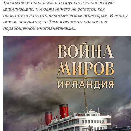
Карточные
Серп
Мертвый сезон
Треножники продолжают разрушать человеческую
цивилизацию, и людям ничего не остается, как
Логические
О мышах и тайнах
Пиксель Тактикс
попытаться дать отпор космическим агрессорам. И если у
них не получится, то Земля окажется полностью
Кооперативные
Эволюция
Саграда
порабощенной инопланетянами…
Стратегические
Зельеварение
Приключения
Стиль Жизни
Экономические
Crowd Games
Тактические
Lavka Games
Детективные
GaGa Games
Игры-квесты
Эврикус
Викторины
Банда умников
Для взрослых (18+)
Остальные серии