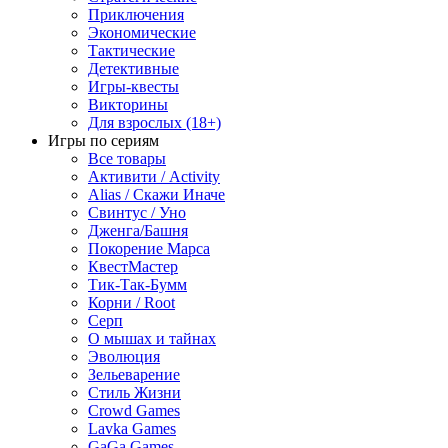
Приключения
Экономические
Тактические
Детективные
Игры-квесты
Викторины
Для взрослых (18+)
Игры по сериям
Все товары
Активити / Activity
Alias / Скажи Иначе
Свинтус / Уно
Дженга/Башня
Покорение Марса
КвестМастер
Тик-Так-Бумм
Корни / Root
Серп
О мышах и тайнах
Эволюция
Зельеварение
Стиль Жизни
Crowd Games
Lavka Games
GaGa Games