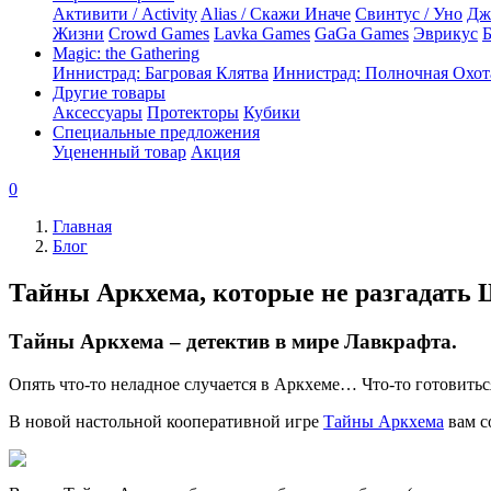
Активити / Activity
Alias / Скажи Иначе
Свинтус / Уно
Дж
Жизни
Crowd Games
Lavka Games
GaGa Games
Эврикус
Б
Magic: the Gathering
Иннистрад: Багровая Клятва
Иннистрад: Полночная Охот
Другие товары
Аксессуары
Протекторы
Кубики
Специальные предложения
Уцененный товар
Акция
0
Главная
Блог
Тайны Аркхема, которые не разгадать
Тайны Аркхема – детектив в мире Лавкрафта.
Опять что-то неладное случается в Аркхеме… Что-то готовить
В новой настольной кооперативной игре
Тайны Аркхема
вам с