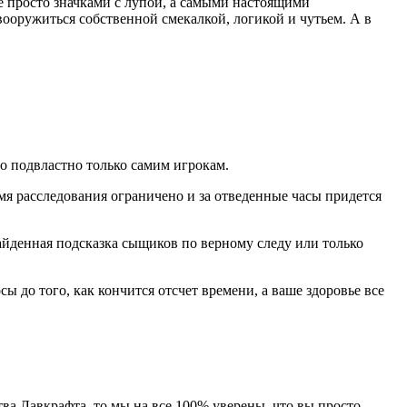
не просто значками с лупой, а самыми настоящими
ооружиться собственной смекалкой, логикой и чутьем. А в
ло подвластно только самим игрокам.
 расследования ограничено и за отведенные часы придется
айденная подсказка сыщиков по верному следу или только
 до того, как кончится отсчет времени, а ваше здоровье все
ва Лавкрафта, то мы на все 100% уверены, что вы просто