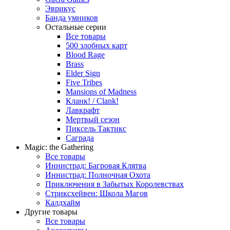
Эврикус
Банда умников
Остальные серии
Все товары
500 злобных карт
Blood Rage
Brass
Elder Sign
Five Tribes
Mansions of Madness
Кланк! / Clank!
Лавкрафт
Мертвый сезон
Пиксель Тактикс
Саграда
Magic: the Gathering
Все товары
Иннистрад: Багровая Клятва
Иннистрад: Полночная Охота
Приключения в Забытых Королевствах
Стриксхейвен: Школа Магов
Калдхайм
Другие товары
Все товары