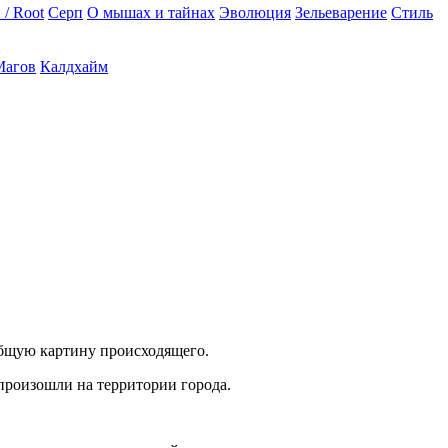
 / Root
Серп
О мышах и тайнах
Эволюция
Зельеварение
Стиль
Магов
Калдхайм
общую картину происходящего.
произошли на территории города.