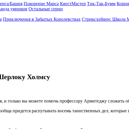
енга/Башня
Покорение Марса
КвестМастер
Тик-Так-Бумм
Корни
анда умников
Остальные серии
а
Приключения в Забытых Королевствах
Стриксхейвен: Школа 
 Шерлоку Холмсу
ся, и только вы можете помочь профессору Армитеджу сложить 
ообща придется распутывать восемь таинственных дел, которые 