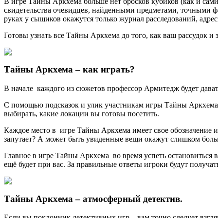
В игре Тайны Аркхема больше нет бросков кубиков (как и сами
свидетельства очевидцев, найденными предметами, точными фа
руках у сыщиков окажутся только журнал расследований, адрес
Готовы узнать все Тайны Аркхема до того, как ваш рассудок и з
Тайны Аркхема – как играть?
В начале каждого из сюжетов профессор Армитедж будет давать
С помощью подсказок и улик участникам игры Тайны Аркхема 
выбирать, какие локации вы готовы посетить.
Каждое место в игре Тайны Аркхема имеет свое обозначение и
запутает? А может быть увиденные вещи окажут слишком больш
Главное в игре Тайны Аркхема во время успеть остановиться в 
ещё будет при вас. За правильные ответы игроки будут получат
Тайны Аркхема – атмосферный детектив.
Если вы поклонник детективных игр – вам точно следует взгля