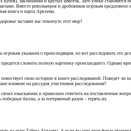
х кубов), заклинаний и крутых шмоток. Зато улики становятся 
ктами. Вместо револьверов и дробовиков игрокам предложено в
ная книга и карта Аркхема.
доровье заставят вас покинуть этот мир?
 игрокам указания о происходящем, но вот расследовать это де
придется сложить полную картинку происшедшего. Однако время
 повествует свою историю в книге расследований. Поведет ли н
ое влияние на рассудок участников расследования?
своих изысканиях и правильно ответить на поставленные вопросы
ь победные баллы, а за потерянный разум – терять их.
нуть на игру Тайны Аркхема. А если вы при этом фанат творчест