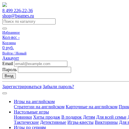
8 499 226-22-36
shop@bgames.ru
Избранное
Кол-во:
-
Корзина
0 руб.
Войти / Новый
Аккаунт
Email
Пароль
Вход
Зарегистрироваться
Забыли пароль?
Игры на английском
Стратегии на английском
Карточные на английском
Прик
Настольные игры
Новинки
Хиты продаж
В подарок
Детям
Для всей семьи
Тактические
Детективные
Игры-квесты
Викторины
Для 
Игры по сериям