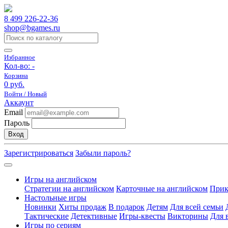
8 499 226-22-36
shop@bgames.ru
Избранное
Кол-во:
-
Корзина
0 руб.
Войти / Новый
Аккаунт
Email
Пароль
Вход
Зарегистрироваться
Забыли пароль?
Игры на английском
Стратегии на английском
Карточные на английском
Прик
Настольные игры
Новинки
Хиты продаж
В подарок
Детям
Для всей семьи
Тактические
Детективные
Игры-квесты
Викторины
Для 
Игры по сериям