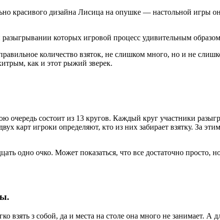
льно красивого дизайна Лисица на опушке — настольной игры он
и разыгрывании которых игровой процесс удивительным образом
ь правильное количество взяток, не слишком много, но и не слиш
итрым, как и этот рыжий зверек.
ою очередь состоит из 13 кругов. Каждый круг участники разыгр
ух карт игроки определяют, кто из них забирает взятку. За этим
ать одно очко. Может показаться, что все достаточно просто, но
ы.
о взять з собой, да и места на столе она много не занимает. А 