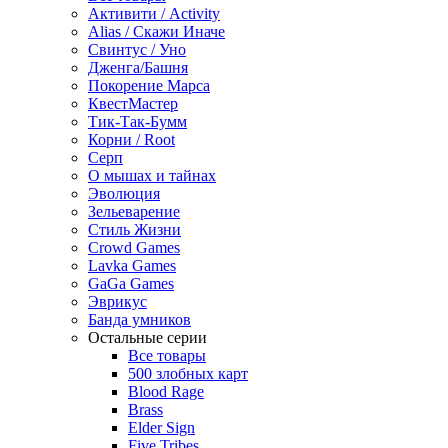
Активити / Activity
Alias / Скажи Иначе
Свинтус / Уно
Дженга/Башня
Покорение Марса
КвестМастер
Тик-Так-Бумм
Корни / Root
Серп
О мышах и тайнах
Эволюция
Зельеварение
Стиль Жизни
Crowd Games
Lavka Games
GaGa Games
Эврикус
Банда умников
Остальные серии
Все товары
500 злобных карт
Blood Rage
Brass
Elder Sign
Five Tribes