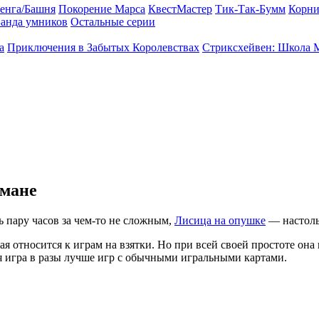
енга/Башня
Покорение Марса
КвестМастер
Тик-Так-Бумм
Корни
анда умников
Остальные серии
а
Приключения в Забытых Королевствах
Стриксхейвен: Школа 
рмане
ь пару часов за чем-то не сложным,
Лисица на опушке
— настоль
я относится к играм на взятки. Но при всей своей простоте она 
 игра в разы лучше игр с обычными игральными картами.