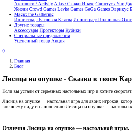
Активити / Activity
Alias / Скажи Иначе
Свинтус / Уно
Дж
Жизни
Crowd Games
Lavka Games
GaGa Games
Эврикус
Б
Magic: the Gathering
Иннистрад: Багровая Клятва
Иннистрад: Полночная Охот
Другие товары
Аксессуары
Протекторы
Кубики
Специальные предложения
Уцененный товар
Акция
0
Главная
Блог
Лисица на опушке - Сказка в твоем Ка
Если вы устали от серьезных настольных игр и хотите скоротат
Лисица на опушке — настольная игра для двоих игроков, котора
внешнему виду и наполнению Лисица на опушке — настольная
Отличия Лисица на опушке — настольной игры.