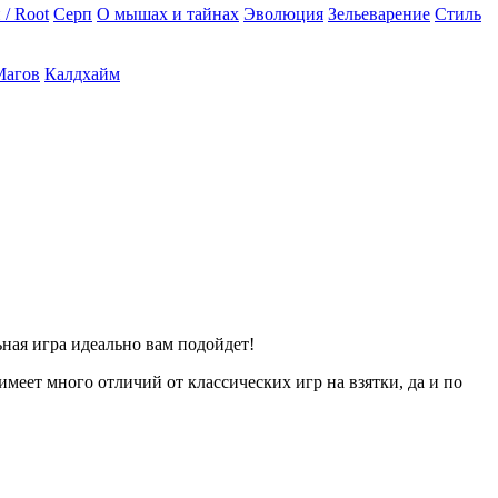
 / Root
Серп
О мышах и тайнах
Эволюция
Зельеварение
Стиль
Магов
Калдхайм
ная игра идеально вам подойдет!
имеет много отличий от классических игр на взятки, да и по