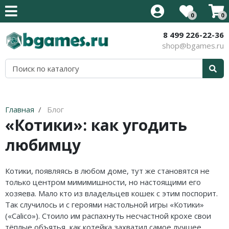
0
0
8 499 226-22-36
Все товары
Все товары
Все товары
Все товары
Все товары
Все товары
Все товары
Все товары
shop@bgames.ru
Стратегии на английском
Новинки
Активити / Activity
500 злобных карт
Иннистрад: Багровая Клятва
Аксессуары
Наборы протекторов
Уцененный товар
Карточные на английском
Хиты продаж
Alias / Скажи Иначе
Blood Rage
Иннистрад: Полночная Охота
Протекторы
Акция
Приключения на английском
В подарок
Свинтус / Уно
Brass
Приключения в Забытых Королевствах
Кубики
Главная
Блог
«Котики»: как угодить
Кооперативные на английском
Детям
Дженга/Башня
Elder Sign
Стриксхейвен: Школа Магов
любимцу
Семейные на английском
Для всей семьи
Покорение Марса
Five Tribes
Калдхайм
Тактические на английском
Для компании
КвестМастер
Mansions of Madness
Котики, появляясь в любом доме, тут же становятся не
только центром мимимишности, но настоящими его
Для двоих
Тик-Так-Бумм
Кланк! / Clank!
хозяева. Мало кто из владельцев кошек с этим поспорит.
Так случилось и с героями настольной игры «Котики»
В дорогу
Корни / Root
Лавкрафт
(«Calico»). Стоило им распахнуть несчастной крохе свои
тёплые объятья, как котейка захватил самое лучшее