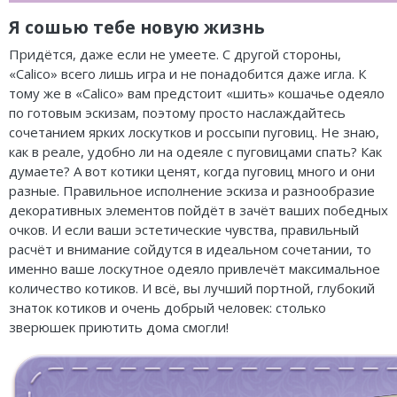
Я сошью тебе новую жизнь
Придётся, даже если не умеете. С другой стороны,
«Calico» всего лишь игра и не понадобится даже игла. К
тому же в «Calico» вам предстоит «шить» кошачье одеяло
по готовым эскизам, поэтому просто наслаждайтесь
сочетанием ярких лоскутков и россыпи пуговиц. Не знаю,
как в реале, удобно ли на одеяле с пуговицами спать? Как
думаете? А вот котики ценят, когда пуговиц много и они
разные. Правильное исполнение эскиза и разнообразие
декоративных элементов пойдёт в зачёт ваших победных
очков. И если ваши эстетические чувства, правильный
расчёт и внимание сойдутся в идеальном сочетании, то
именно ваше лоскутное одеяло привлечёт максимальное
количество котиков. И всё, вы лучший портной, глубокий
знаток котиков и очень добрый человек: столько
зверюшек приютить дома смогли!