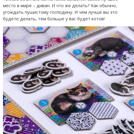
Карточные
Серп
Мертвый сезон
место в мире – диван. И что же делать? Как обычно,
угождать пушистому господину. И чем лучше вы это
Логические
О мышах и тайнах
Пиксель Тактикс
будете делать, тем больше у вас будет котов!
Кооперативные
Эволюция
Саграда
Стратегические
Зельеварение
Приключения
Стиль Жизни
Экономические
Crowd Games
Тактические
Lavka Games
Детективные
GaGa Games
Игры-квесты
Эврикус
Викторины
Банда умников
Для взрослых (18+)
Остальные серии