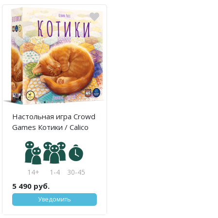
·
·
·
·
·
·
Настольная игра Crowd
Games Котики / Calico
14+
1-4
30-45
5 490 руб.
Уведомить