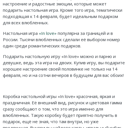
Карточные
Серп
Мертвый сезон
настроение и радостные эмоции, которые может
подарить настольная игра. Кроме того игра, тематически
Логические
О мышах и тайнах
Пиксель Тактикс
подходящая к 14 февраля, будет идеальным подарком
для всех влюбленных.
Кооперативные
Эволюция
Саграда
Настольная игра
«In love»
популярна за границей и в
Стратегические
Зельеварение
России. Тысячи влюбленных сделали её выбором номер
один среди романтических подарков.
Приключения
Стиль Жизни
Подарить настольную игру «In love» можно и парню и
Экономические
Crowd Games
девушке, ведь эта игра на двоих. Купив игру, вы подарите
хорошее настроение своей половинке не только на 14
Тактические
Lavka Games
февраля, но и на сотни вечеров в будущем для вас обоих!
Детективные
GaGa Games
Коробка настольной игры «In love» красочная, яркая и
Игры-квесты
Эврикус
праздничная. Её внешний вид, рисунок и цветовая гамма
сразу сообщают о том, что это игра именно для
Викторины
Банда умников
влюбленных. Такую коробку будет приятно получить в
подарок, ещё не зная, что там внутри, но уже
Для взрослых (18+)
Остальные серии
предвкушая. Внутри вы найдете карты, игральный кубик,