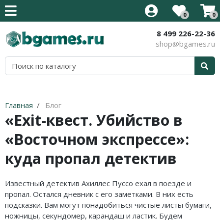
0
0
8 499 226-22-36
Все товары
Все товары
Все товары
Все товары
Все товары
Все товары
Все товары
Все товары
shop@bgames.ru
Стратегии на английском
Новинки
Активити / Activity
500 злобных карт
Иннистрад: Багровая Клятва
Аксессуары
Наборы протекторов
Уцененный товар
Карточные на английском
Хиты продаж
Alias / Скажи Иначе
Blood Rage
Иннистрад: Полночная Охота
Протекторы
Акция
Приключения на английском
В подарок
Свинтус / Уно
Brass
Приключения в Забытых Королевствах
Кубики
Главная
Блог
«Exit-квест. Убийство в
Кооперативные на английском
Детям
Дженга/Башня
Elder Sign
Стриксхейвен: Школа Магов
«Восточном экспрессе»:
Семейные на английском
Для всей семьи
Покорение Марса
Five Tribes
Калдхайм
куда пропал детектив
Тактические на английском
Для компании
КвестМастер
Mansions of Madness
Для двоих
Тик-Так-Бумм
Кланк! / Clank!
Известный детектив Ахиллес Пуссо ехал в поезде и
пропал. Остался дневник с его заметками. В них есть
В дорогу
Корни / Root
Лавкрафт
подсказки. Вам могут понадобиться чистые листы бумаги,
ножницы, секундомер, карандаш и ластик. Будем