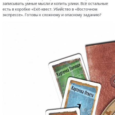
Карточные
Серп
Мертвый сезон
записывать умные мысли и копить улики. Всё остальные
есть в коробке «Exit-квест. Убийство в «Восточном
Логические
О мышах и тайнах
Пиксель Тактикс
экспрессе». Готовы к сложному и опасному заданию?
Кооперативные
Эволюция
Саграда
Стратегические
Зельеварение
Приключения
Стиль Жизни
Экономические
Crowd Games
Тактические
Lavka Games
Детективные
GaGa Games
Игры-квесты
Эврикус
Викторины
Банда умников
Для взрослых (18+)
Остальные серии