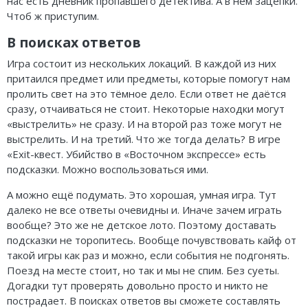
нас есть дневник пропавшего детектива. А в нём зацепки.
Чтоб ж приступим.
В поисках ответов
Игра состоит из нескольких локаций. В каждой из них
притаился предмет или предметы, которые помогут нам
пролить свет на это тёмное дело. Если ответ не даётся
сразу, отчаиваться не стоит. Некоторые находки могут
«выстрелить» не сразу. И на второй раз тоже могут не
выстрелить. И на третий. Что же тогда делать? В игре
«Exit-квест. Убийство в «Восточном экспрессе» есть
подсказки. Можно воспользоваться ими.
А можно ещё подумать. Это хорошая, умная игра. Тут
далеко не все ответы очевидны и. Иначе зачем играть
вообще? Это же не детское лото. Поэтому доставать
подсказки не торопитесь. Вообще почувствовать кайф от
такой игры как раз и можно, если события не подгонять.
Поезд на месте стоит, но так и мы не спим. Без суеты.
Догадки тут проверять довольно просто и никто не
пострадает. В поисках ответов вы сможете составлять