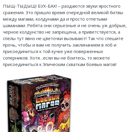
Карточные
Серп
Мертвый сезон
ПЫЩ-ТЫДЫЩ! БУХ-БАХ! – раздаются звуки яростного
сражения. Это пришло время очередной великой битвы
Логические
О мышах и тайнах
Пиксель Тактикс
между магами, колдунами да и просто отпетыми
шаманами. Ребята они серьезные и не очень уж добрые,
Кооперативные
Эволюция
Саграда
черное колдунство не запрещена, а приветствуется, а
Стратегические
Зельеварение
спелы тут явно не цветочки вызывают! Так что спешите
прочь, чтобы и вам не получить заклинанием в лоб и
Приключения
Стиль Жизни
присоединиться к той кучке уже поверженных
соперников. Хотя…если вы не боитесь, то можете
Экономические
Crowd Games
присоединиться к Эпическим схваткам боевых магов!
Тактические
Lavka Games
Детективные
GaGa Games
Игры-квесты
Эврикус
Викторины
Банда умников
Для взрослых (18+)
Остальные серии