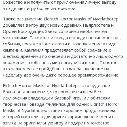
божество а и получить от приключения личную выгоду,
что делает игру более интересной.
Также расширение Eldritch Horror Masks of Nyarlathotep
добавляет в игру двух новых древних Ньярлхотепа и
Орден Восходящих Звезд со своими необычными
механиками. Также как и всегда вас ждут новые монстры,
события, предметы детективы и нововведение в виде
кампании. Кампания представляет собой сражение с
шестью древними по очереди и достаточно лишь одного
поражения, чтобы весь мир погрузился в хаос. Понятно,
что залпом ее не пройдёшь, но как развлечение на
недельку две очень даже хорошее времяпровождение.
Eldritch Horror Masks of Nyarlathotep – это чудесное
большое дополнение, что понравится всем без
исключения владельцам базовой игры и любителям
творчества Говарда Филлипса. Для одних Eldritch Horror
Masks of Nyarlathotep станет хорошим продолжением
историй писателя а для других кардинально изменит
взгляд на оригинальную игру и подарит множество