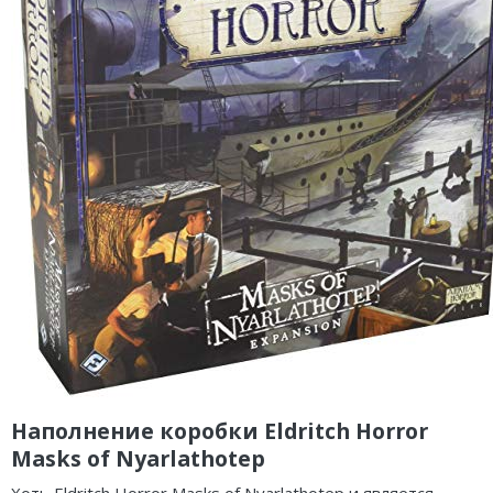
Наполнение коробки Eldritch Horror
Masks of Nyarlathotep
Хоть Eldritch Horror Masks of Nyarlathotep и является