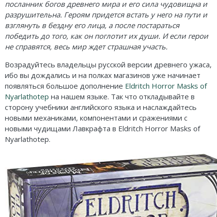
Карточные
Серп
Мертвый сезон
посланник богов древнего мира и его сила чудовищна и
разрушительна. Героям придется встать у него на пути и
Логические
О мышах и тайнах
Пиксель Тактикс
взглянуть в бездну его лица, а после постараться
победить до того, как он поглотит их души. И если герои
Кооперативные
Эволюция
Саграда
не справятся, весь мир ждет страшная участь.
Стратегические
Зельеварение
Возрадуйтесь владельцы русской версии древнего ужаса,
ибо вы дождались и на полках магазинов уже начинает
Приключения
Стиль Жизни
появляться большое дополнение
Eldritch Horror Masks of
Nyarlathotep
на нашем языке. Так что откладывайте в
Экономические
Crowd Games
сторону учебники английского языка и наслаждайтесь
новыми механиками, компонентами и сражениями с
Тактические
Lavka Games
новыми чудищами Лавкрафта в Eldritch Horror Masks of
Nyarlathotep.
Детективные
GaGa Games
Игры-квесты
Эврикус
Викторины
Банда умников
Для взрослых (18+)
Остальные серии