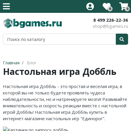
0
0
8 499 226-22-36
Все товары
Все товары
Все товары
Все товары
Все товары
Все товары
Все товары
Все товары
shop@bgames.ru
Стратегии на английском
Новинки
Активити / Activity
500 злобных карт
Иннистрад: Багровая Клятва
Аксессуары
Наборы протекторов
Уцененный товар
Карточные на английском
Хиты продаж
Alias / Скажи Иначе
Blood Rage
Иннистрад: Полночная Охота
Протекторы
Акция
Приключения на английском
В подарок
Свинтус / Уно
Brass
Приключения в Забытых
Кубики
Главная
Блог
Королевствах
Настольная игра Доббль
Кооперативные на английском
Детям
Дженга/Башня
Elder Sign
Стриксхейвен: Школа Магов
Семейные на английском
Для всей семьи
Покорение Марса
Five Tribes
Настольная игра Доббль - это простая и веселая игра, в
Калдхайм
которой вы не только будете проявлять чудеса
Тактические на английском
Для компании
КвестМастер
Mansions of Madness
наблюдательности, но и натренируете мозги! Развивайте
внимательность и скорость реакции вместе с настольной
Для двоих
Тик-Так-Бумм
Кланк! / Clank!
игрой Доббль! Настольная игра Доббль купить в
интернет-магазине настольных игр "Единорог".
В дорогу
Корни / Root
Лавкрафт