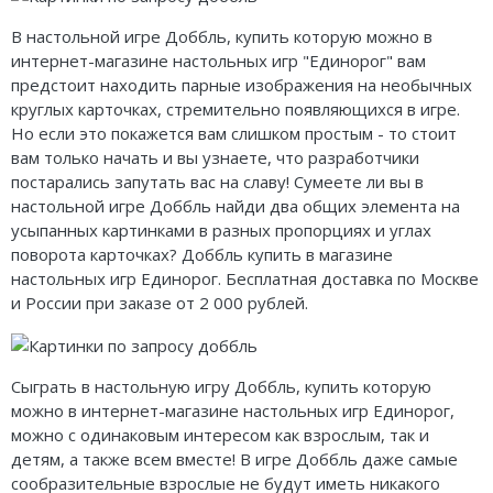
Карточные
Серп
Мертвый сезон
В настольной игре Доббль, купить которую можно в
Логические
О мышах и тайнах
Пиксель Тактикс
интернет-магазине настольных игр "Единорог" вам
предстоит находить парные изображения на необычных
Кооперативные
Эволюция
Саграда
круглых карточках, стремительно появляющихся в игре.
Но если это покажется вам слишком простым - то стоит
Стратегические
Зельеварение
вам только начать и вы узнаете, что разработчики
постарались запутать вас на славу! Сумеете ли вы в
Приключения
Стиль Жизни
настольной игре Доббль найди два общих элемента на
усыпанных картинками в разных пропорциях и углах
Экономические
Crowd Games
поворота карточках? Доббль купить в магазине
настольных игр Единорог. Бесплатная доставка по Москве
Тактические
Lavka Games
и России при заказе от 2 000 рублей.
Детективные
GaGa Games
Игры-квесты
Эврикус
Сыграть в настольную игру Доббль, купить которую
можно в интернет-магазине настольных игр Единорог,
Викторины
Банда умников
можно с одинаковым интересом как взрослым, так и
детям, а также всем вместе! В игре Доббль даже самые
Для взрослых (18+)
Остальные серии
сообразительные взрослые не будут иметь никакого