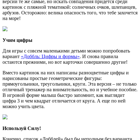
версии те же самые, но искать совпадения придется среди
картинок с пляжной тематикой: солнечных очков, шлепанцев,
арбузов. Осторожно: велика опасность того, что тебе захочется
на море!
Учим цифры
Для игры с совсем маленькими детьми можно попробовать
вариант
«Доббль: Цифры и формы»
. И снова правила
остаются прежними, но вот карточки совершенно другие!
Вместо картинок на них написаны разноцветные цифры и
нарисованы простые геометрические фигуры:
прямоугольники, треугольники, круги. Эта версия – не только
отличный тренажер на внимательность, но и учебное пособие.
В игровой форме малыш быстро запомнит, как выглядит
цифра 3 и чем квадрат отличается от круга. А еще по ней
можно учить цвета.
Используй Силу!
Конечно, список «Добблей» был бы неполным без варианта