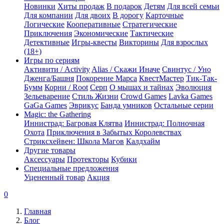
Новинки
Хиты продаж
В подарок
Детям
Для всей семьи
Для компании
Для двоих
В дорогу
Карточные
Логические
Кооперативные
Стратегические
Приключения
Экономические
Тактические
Детективные
Игры-квесты
Викторины
Для взрослых
(18+)
Игры по сериям
Активити / Activity
Alias / Скажи Иначе
Свинтус / Уно
Дженга/Башня
Покорение Марса
КвестМастер
Тик-Так-
Бумм
Корни / Root
Серп
О мышах и тайнах
Эволюция
Зельеварение
Стиль Жизни
Crowd Games
Lavka Games
GaGa Games
Эврикус
Банда умников
Остальные серии
Magic: the Gathering
Иннистрад: Багровая Клятва
Иннистрад: Полночная
Охота
Приключения в Забытых Королевствах
Стриксхейвен: Школа Магов
Калдхайм
Другие товары
Аксессуары
Протекторы
Кубики
Специальные предложения
Уцененный товар
Акция
0
Главная
Блог