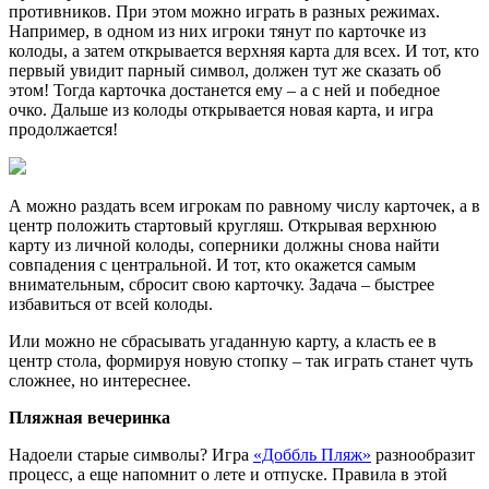
противников. При этом можно играть в разных режимах.
Например, в одном из них игроки тянут по карточке из
колоды, а затем открывается верхняя карта для всех. И тот, кто
первый увидит парный символ, должен тут же сказать об
этом! Тогда карточка достанется ему – а с ней и победное
очко. Дальше из колоды открывается новая карта, и игра
продолжается!
А можно раздать всем игрокам по равному числу карточек, а в
центр положить стартовый кругляш. Открывая верхнюю
карту из личной колоды, соперники должны снова найти
совпадения с центральной. И тот, кто окажется самым
внимательным, сбросит свою карточку. Задача – быстрее
избавиться от всей колоды.
Или можно не сбрасывать угаданную карту, а класть ее в
центр стола, формируя новую стопку – так играть станет чуть
сложнее, но интереснее.
Пляжная вечеринка
Надоели старые символы? Игра
«Доббль Пляж»
разнообразит
процесс, а еще напомнит о лете и отпуске. Правила в этой