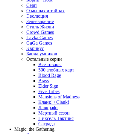
Серп
О мышах и тайнах
Эволюция
Зельеварение
Стиль Жизни
Crowd Games
Lavka Games
GaGa Games
Эврикус
Банда умников
Остальные серии
Все товары
500 злобных карт
Blood Rage
Brass
Elder Sign
Five Tribes
Mansions of Madness
Кланк! / Clank!
Лавкрафт
Мертвый сезон
Пиксель Тактикс
Саграда
Magic: the Gathering