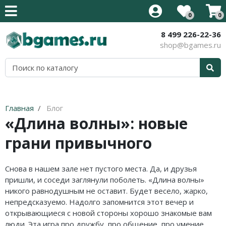
0
0
8 499 226-22-36
Все товары
Все товары
Все товары
Все товары
Все товары
Все товары
Все товары
Все товары
shop@bgames.ru
Стратегии на английском
Новинки
Активити / Activity
500 злобных карт
Иннистрад: Багровая Клятва
Аксессуары
Наборы протекторов
Уцененный товар
Карточные на английском
Хиты продаж
Alias / Скажи Иначе
Blood Rage
Иннистрад: Полночная Охота
Протекторы
Акция
Приключения на английском
В подарок
Свинтус / Уно
Brass
Приключения в Забытых Королевствах
Кубики
Главная
Блог
«Длина волны»: новые
Кооперативные на английском
Детям
Дженга/Башня
Elder Sign
Стриксхейвен: Школа Магов
грани привычного
Семейные на английском
Для всей семьи
Покорение Марса
Five Tribes
Калдхайм
Тактические на английском
Для компании
КвестМастер
Mansions of Madness
Снова в нашем зале нет пустого места. Да, и друзья
пришли, и соседи заглянули поболеть. «Длина волны»
Для двоих
Тик-Так-Бумм
Кланк! / Clank!
никого равнодушным не оставит. Будет весело, жарко,
непредсказуемо. Надолго запомнится этот вечер и
В дорогу
Корни / Root
Лавкрафт
открывающиеся с новой стороны хорошо знакомые вам
люди. Эта игра про дружбу, про общение, про умение