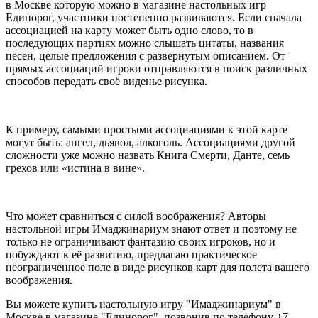
в Москве которую можно в магазине настольных игр
Единорог, участники постепенно развиваются. Если сначала
ассоциацией на карту может быть одно слово, то в
последующих партиях можно слышать цитаты, названия
песен, целые предложения с развернутым описанием. От
прямых ассоциаций игроки отправляются в поиск различных
способов передать своё виденье рисунка.
К примеру, самыми простыми ассоциациями к этой карте
могут быть: ангел, дьявол, алкоголь. Ассоциациями другой
сложности уже можно назвать Книга Смерти, Данте, семь
грехов или «истина в вине».
Что может сравниться с силой воображения? Авторы
настольной игры Имаджинариум знают ответ и поэтому не
только не ограничивают фантазию своих игроков, но и
побуждают к её развитию, предлагаю практическое
неограниченное поле в виде рисунков карт для полета вашего
воображения.
Вы можете купить настольную игру "Имаджинариум" в
Москве в магазине "Единорог", позвонив по телефону +7