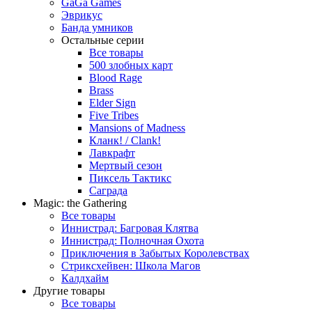
GaGa Games
Эврикус
Банда умников
Остальные серии
Все товары
500 злобных карт
Blood Rage
Brass
Elder Sign
Five Tribes
Mansions of Madness
Кланк! / Clank!
Лавкрафт
Мертвый сезон
Пиксель Тактикс
Саграда
Magic: the Gathering
Все товары
Иннистрад: Багровая Клятва
Иннистрад: Полночная Охота
Приключения в Забытых Королевствах
Стриксхейвен: Школа Магов
Калдхайм
Другие товары
Все товары