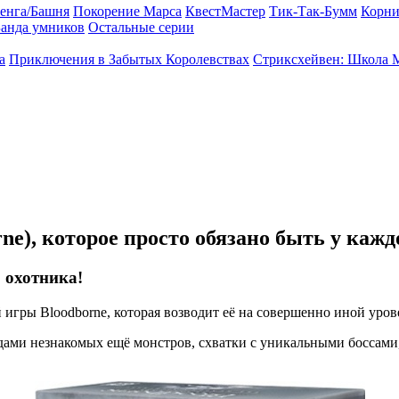
енга/Башня
Покорение Марса
КвестМастер
Тик-Так-Бумм
Корни
анда умников
Остальные серии
а
Приключения в Забытых Королевствах
Стриксхейвен: Школа 
e), которое просто обязано быть у кажд
 охотника!
 игры Bloodborne, которая возводит её на совершенно иной уров
дами незнакомых ещё монстров, схватки с уникальными боссами,