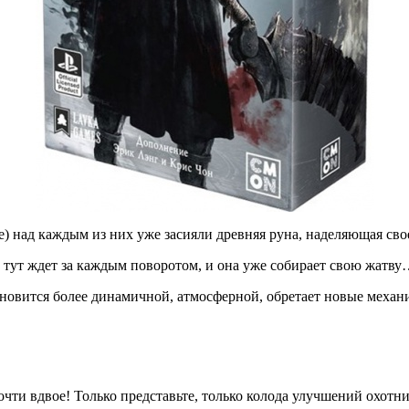
e) над каждым из них уже засияли древняя руна, наделяющая св
ь тут ждет за каждым поворотом, и она уже собирает свою жатву
овится более динамичной, атмосферной, обретает новые механик
чти вдвое! Только представьте, только колода улучшений охотни