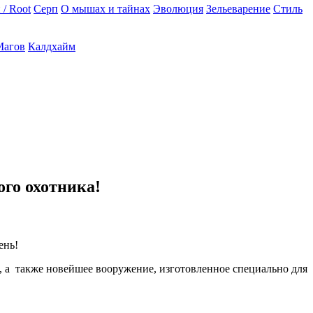
 / Root
Серп
О мышах и тайнах
Эволюция
Зельеварение
Стиль
Магов
Калдхайм
ого охотника!
ень!
 а также новейшее вооружение, изготовленное специально для