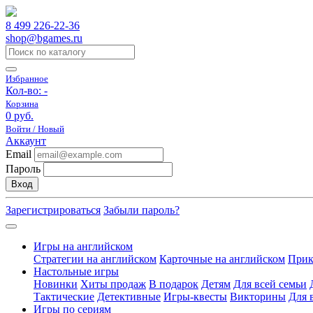
8 499 226-22-36
shop@bgames.ru
Избранное
Кол-во:
-
Корзина
0 руб.
Войти / Новый
Аккаунт
Email
Пароль
Вход
Зарегистрироваться
Забыли пароль?
Игры на английском
Стратегии на английском
Карточные на английском
Прик
Настольные игры
Новинки
Хиты продаж
В подарок
Детям
Для всей семьи
Тактические
Детективные
Игры-квесты
Викторины
Для 
Игры по сериям