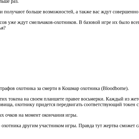
льше раз.
жи получают больше возможностей, а также вас ждут совершенно
ов уже ждут смельчаков-охотников. В базовой игре их было всег
ья?
афов охотника за смерти в Кошмар охотника (Bloodborne).
тих токена на своем планшете правее восьмерки. Каждый из жет
довища, охотнику придется передвигать соответствующий токен с
ых очков на момент окончания игры.
 охотника другим участником игры. Правда тут жертва сможет с