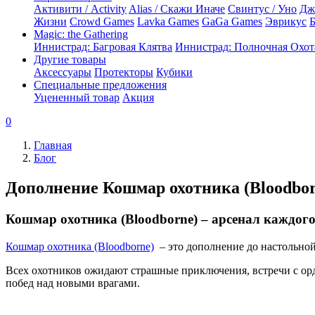
Активити / Activity
Alias / Скажи Иначе
Свинтус / Уно
Дж
Жизни
Crowd Games
Lavka Games
GaGa Games
Эврикус
Б
Magic: the Gathering
Иннистрад: Багровая Клятва
Иннистрад: Полночная Охот
Другие товары
Аксессуары
Протекторы
Кубики
Специальные предложения
Уцененный товар
Акция
0
Главная
Блог
Дополнение Кошмар охотника (Bloodborn
Кошмар охотника (Bloodborne) – арсенал каждого
Кошмар охотника (Bloodborne)
– это дополнение до настольной
Всех охотников ожидают страшные приключения, встречи с ор
побед над новыми врагами.