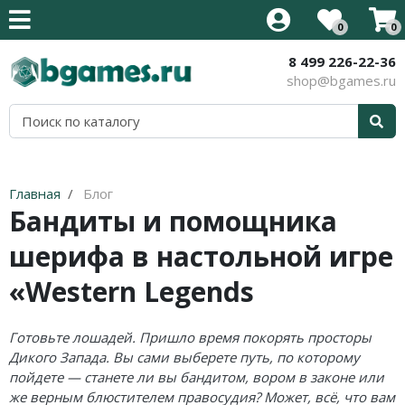
0
0
8 499 226-22-36
Все товары
Все товары
Все товары
Все товары
Все товары
Все товары
Все товары
Все товары
shop@bgames.ru
Стратегии на английском
Новинки
Активити / Activity
500 злобных карт
Иннистрад: Багровая Клятва
Аксессуары
Наборы протекторов
Уцененный товар
Карточные на английском
Хиты продаж
Alias / Скажи Иначе
Blood Rage
Иннистрад: Полночная Охота
Протекторы
Акция
Приключения на английском
В подарок
Свинтус / Уно
Brass
Приключения в Забытых Королевствах
Кубики
Главная
Блог
Бандиты и помощника
Кооперативные на английском
Детям
Дженга/Башня
Elder Sign
Стриксхейвен: Школа Магов
шерифа в настольной игре
Семейные на английском
Для всей семьи
Покорение Марса
Five Tribes
Калдхайм
«Western Legends
Тактические на английском
Для компании
КвестМастер
Mansions of Madness
Для двоих
Тик-Так-Бумм
Кланк! / Clank!
Готовьте лошадей. Пришло время покорять просторы
Дикого Запада. Вы сами выберете путь, по которому
В дорогу
Корни / Root
Лавкрафт
пойдете — станете ли вы бандитом, вором в законе или
же верным блюстителем правосудия? Может, всё, что вам