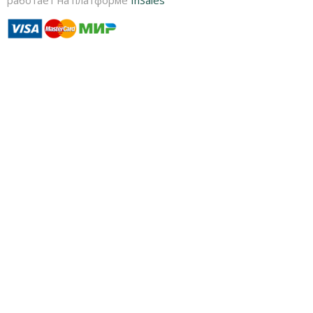
работает на платформе
InSales