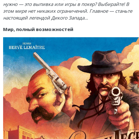
Карточные
Серп
Мертвый сезон
нужно — это выпивка или игры в покер? Выбирайте! В
этом мире нет никаких ограничений. Главное — станьте
Логические
О мышах и тайнах
Пиксель Тактикс
настоящей легендой Дикого Запада…
Кооперативные
Эволюция
Саграда
Мир, полный возможностей
Стратегические
Зельеварение
Приключения
Стиль Жизни
Экономические
Crowd Games
Тактические
Lavka Games
Детективные
GaGa Games
Игры-квесты
Эврикус
Викторины
Банда умников
Для взрослых (18+)
Остальные серии