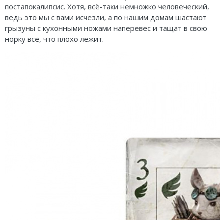
Карточные
Серп
Мертвый сезон
постапокалипсис. Хотя, всё-таки немножко человеческий,
ведь это мы с вами исчезли, а по нашим домам шастают
Логические
О мышах и тайнах
Пиксель Тактикс
грызуны с кухонными ножами наперевес и тащат в свою
норку всё, что плохо лежит.
Кооперативные
Эволюция
Саграда
Стратегические
Зельеварение
Приключения
Стиль Жизни
Экономические
Crowd Games
Тактические
Lavka Games
Детективные
GaGa Games
Игры-квесты
Эврикус
Викторины
Банда умников
Для взрослых (18+)
Остальные серии