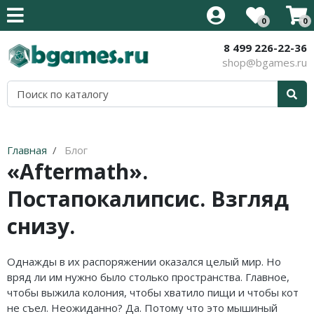
0
0
8 499 226-22-36
Все товары
Все товары
Все товары
Все товары
Все товары
Все товары
Все товары
Все товары
shop@bgames.ru
Стратегии на английском
Новинки
Активити / Activity
500 злобных карт
Иннистрад: Багровая Клятва
Аксессуары
Наборы протекторов
Уцененный товар
Карточные на английском
Хиты продаж
Alias / Скажи Иначе
Blood Rage
Иннистрад: Полночная Охота
Протекторы
Акция
Приключения на английском
В подарок
Свинтус / Уно
Brass
Приключения в Забытых Королевствах
Кубики
Главная
Блог
«Aftermath».
Кооперативные на английском
Детям
Дженга/Башня
Elder Sign
Стриксхейвен: Школа Магов
Постапокалипсис. Взгляд
Семейные на английском
Для всей семьи
Покорение Марса
Five Tribes
Калдхайм
снизу.
Тактические на английском
Для компании
КвестМастер
Mansions of Madness
Для двоих
Тик-Так-Бумм
Кланк! / Clank!
Однажды в их распоряжении оказался целый мир. Но
вряд ли им нужно было столько пространства. Главное,
В дорогу
Корни / Root
Лавкрафт
чтобы выжила колония, чтобы хватило пищи и чтобы кот
не съел. Неожиданно? Да. Потому что это мышиный