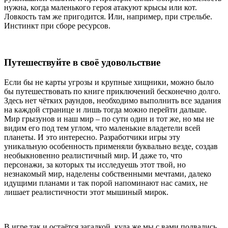
нужна, когда маленького героя атакуют крысы или кот.
Ловкость там же пригодится. Или, например, при стрельбе.
Инстинкт при сборе ресурсов.
Путешествуйте в своё удовольствие
Если бы не карты угрозы и крупные хищники, можно было
бы путешествовать по книге приключений бесконечно долго.
Здесь нет чётких раундов, необходимо выполнить все задания
на каждой странице и лишь тогда можно перейти дальше.
Мир грызунов и наш мир – по сути один и тот же, но мы не
видим его под тем углом, что маленькие владетели всей
планеты. И это интересно. Разработчики игры эту
уникальную особенность применяли буквально везде, создав
необыкновенно реалистичный мир. И даже то, что
персонажи, за которых ты исследуешь этот твой, но
незнакомый мир, наделены собственными мечтами, далеко
идущими планами и так порой напоминают нас самих, не
лишает реалистичности этот мышиный мирок.
В игре так и остаётся загадкой, куда же мы с вами подвались.