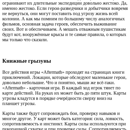
огранивают их длительные экспедиции довольно жестоко. Да,
именно жестоко. Если герои-разведчики и добытчики вовремя
не вернуться, они могут поставить под угрозу жизнь всей
колонии. А как мы помним по большому числу аналогичных
фильмов, основная задача героев, обеспечить выживание
своих. Вот и обеспечиваем. А мешать отважным пушистикам
будут кот, вооружённые крысы и те самые правила, о которых
мы только что сказали.
Книжные грызуны
Все действия игры «Aftermath» проходят на страницах книги
приключений. Локации, которые обследуют маленькие герои,
довольно небольшие. Что и понятно, мыши же всё-таки.
«Aftermath» - карточная игра. В каждый ход игрок тянет по
карте действий. На руках их может быть до пяти штук. Карты
угрозы кладутся в порядке очерёдности сверху вниз на
планшет угрозы.
Карты также будут сопровождать бои, проверку навыков и
многое другое. У карт может быть категория: сила, ловкость,
сопротивляемость и инстинкт. Карты силы используются при
рукопашной схватке и при проверке силы. Сопротивляемость