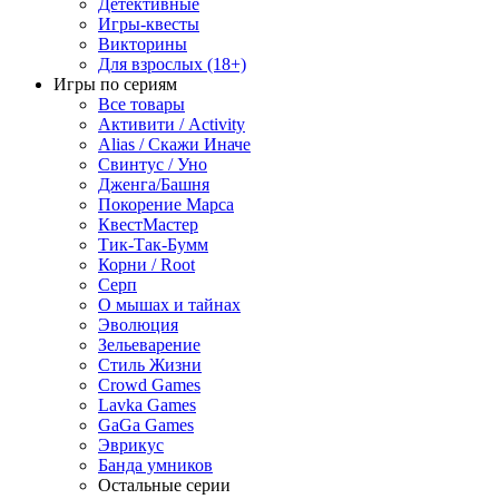
Детективные
Игры-квесты
Викторины
Для взрослых (18+)
Игры по сериям
Все товары
Активити / Activity
Alias / Скажи Иначе
Свинтус / Уно
Дженга/Башня
Покорение Марса
КвестМастер
Тик-Так-Бумм
Корни / Root
Серп
О мышах и тайнах
Эволюция
Зельеварение
Стиль Жизни
Crowd Games
Lavka Games
GaGa Games
Эврикус
Банда умников
Остальные серии