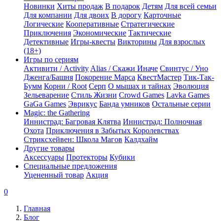
Новинки
Хиты продаж
В подарок
Детям
Для всей семьи
Для компании
Для двоих
В дорогу
Карточные
Логические
Кооперативные
Стратегические
Приключения
Экономические
Тактические
Детективные
Игры-квесты
Викторины
Для взрослых
(18+)
Игры по сериям
Активити / Activity
Alias / Скажи Иначе
Свинтус / Уно
Дженга/Башня
Покорение Марса
КвестМастер
Тик-Так-
Бумм
Корни / Root
Серп
О мышах и тайнах
Эволюция
Зельеварение
Стиль Жизни
Crowd Games
Lavka Games
GaGa Games
Эврикус
Банда умников
Остальные серии
Magic: the Gathering
Иннистрад: Багровая Клятва
Иннистрад: Полночная
Охота
Приключения в Забытых Королевствах
Стриксхейвен: Школа Магов
Калдхайм
Другие товары
Аксессуары
Протекторы
Кубики
Специальные предложения
Уцененный товар
Акция
0
Главная
Блог