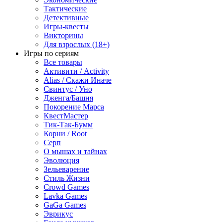
Тактические
Детективные
Игры-квесты
Викторины
Для взрослых (18+)
Игры по сериям
Все товары
Активити / Activity
Alias / Скажи Иначе
Свинтус / Уно
Дженга/Башня
Покорение Марса
КвестМастер
Тик-Так-Бумм
Корни / Root
Серп
О мышах и тайнах
Эволюция
Зельеварение
Стиль Жизни
Crowd Games
Lavka Games
GaGa Games
Эврикус