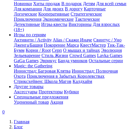
Новинки
Хиты продаж
В подарок
Детям
Для всей семьи
Для компании
Для двоих
В дорогу
Карточные
Логические
Кооперативные
Стратегические
Приключения
Экономические
Тактические
Детективные
Игры-квесты
Викторины
Для взрослых
(18+)
Игры по сериям
Активити / Activity
Alias / Скажи Иначе
Свинтус / Уно
Дженга/Башня
Покорение Марса
КвестМастер
Тик-Так-
Бумм
Корни / Root
Серп
О мышах и тайнах
Эволюция
Зельеварение
Стиль Жизни
Crowd Games
Lavka Games
GaGa Games
Эврикус
Банда умников
Остальные серии
Magic: the Gathering
Иннистрад: Багровая Клятва
Иннистрад: Полночная
Охота
Приключения в Забытых Королевствах
Стриксхейвен: Школа Магов
Калдхайм
Другие товары
Аксессуары
Протекторы
Кубики
Специальные предложения
Уцененный товар
Акция
0
Главная
Блог