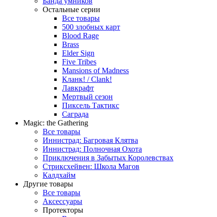
Банда умников
Остальные серии
Все товары
500 злобных карт
Blood Rage
Brass
Elder Sign
Five Tribes
Mansions of Madness
Кланк! / Clank!
Лавкрафт
Мертвый сезон
Пиксель Тактикс
Саграда
Magic: the Gathering
Все товары
Иннистрад: Багровая Клятва
Иннистрад: Полночная Охота
Приключения в Забытых Королевствах
Стриксхейвен: Школа Магов
Калдхайм
Другие товары
Все товары
Аксессуары
Протекторы