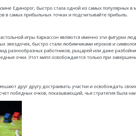
газине Единорог, быстро стала одной из самых популярных в
ков в самых прибыльных точках и подсчитывайте прибыль.
астольной игры Каркассон являются именно эти фигурки люде
ых звездочек, быстро стали любимчиками игроков и символом
вид разнообразных работников, рыцарей или даже разбойник
обедные очки. Этот мипл освобождается только при завершени
 мешают друг другу достраивать участки и освобождать свои
счет победных очков, показывающий, чья стратегия была на