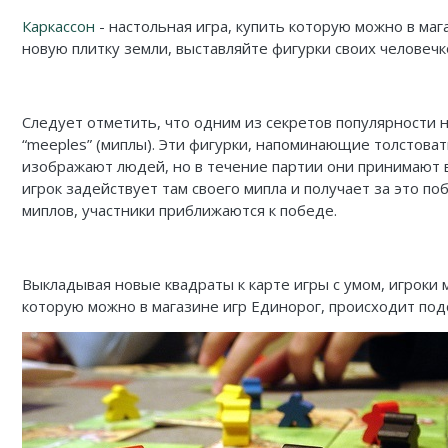
Карточные
Серп
Мертвый сезон
Каркассон
- настольная игра, купить которую можно в ма
Логические
О мышах и тайнах
Пиксель Тактикс
новую плитку земли, выставляйте фигурки своих человеч
Кооперативные
Эволюция
Саграда
Следует отметить, что одним из секретов популярности н
Стратегические
Зельеварение
“meeples” (миплы). Эти фигурки, напоминающие толстоват
изображают людей, но в течение партии они принимают 
Приключения
Стиль Жизни
игрок задействует там своего мипла и получает за это п
миплов, участники приближаются к победе.
Экономические
Crowd Games
Тактические
Lavka Games
Выкладывая новые квадраты к карте игры с умом, игроки
Детективные
GaGa Games
которую можно в магазине игр Единорог, происходит под
Игры-квесты
Эврикус
Викторины
Банда умников
Для взрослых (18+)
Остальные серии