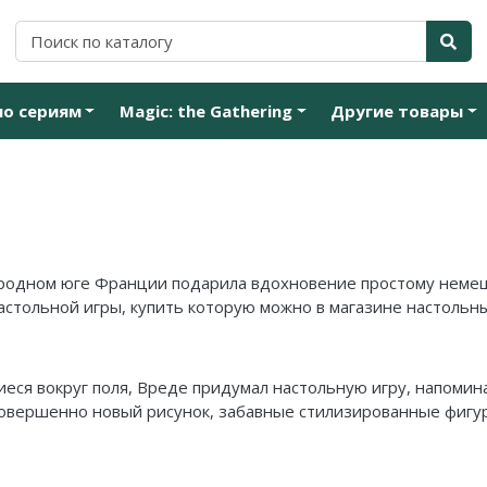
по сериям
Magic: the Gathering
Другие товары
дородном юге Франции подарила вдохновение простому неме
астольной игры, купить которую можно в магазине настольны
иеся вокруг поля, Вреде придумал настольную игру, напом
овершенно новый рисунок, забавные стилизированные фигур