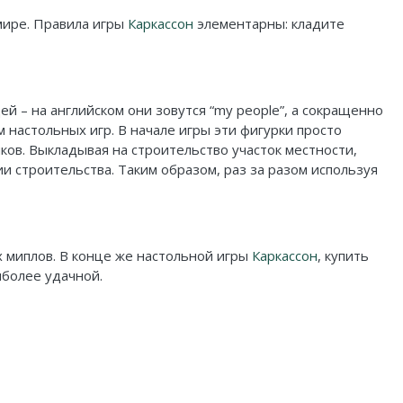
 мире. Правила игры
Каркассон
элементарны: кладите
й – на английском они зовутся “my people”, а сокращенно
 настольных игр. В начале игры эти фигурки просто
ов. Выкладывая на строительство участок местности,
и строительства. Таким образом, раз за разом используя
х миплов. В конце же настольной игры
Каркассон
, купить
иболее удачной.