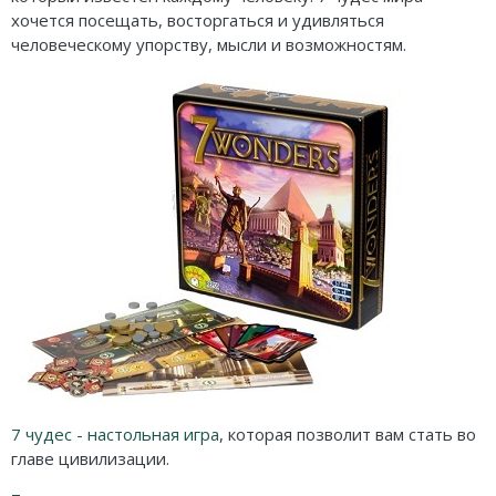
Карточные
Серп
Мертвый сезон
хочется посещать, восторгаться и удивляться
человеческому упорству, мысли и возможностям.
Логические
О мышах и тайнах
Пиксель Тактикс
Кооперативные
Эволюция
Саграда
Стратегические
Зельеварение
Приключения
Стиль Жизни
Экономические
Crowd Games
Тактические
Lavka Games
Детективные
GaGa Games
Игры-квесты
Эврикус
Викторины
Банда умников
7 чудес - настольная игра
, которая позволит вам стать во
главе цивилизации.
Для взрослых (18+)
Остальные серии